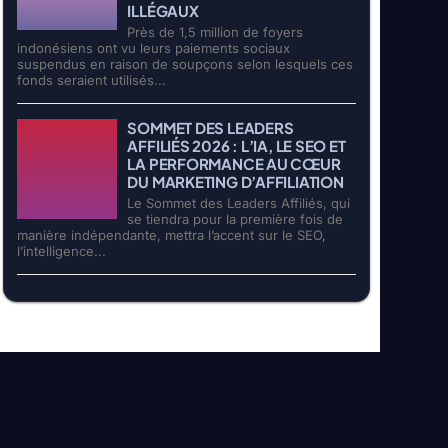
ILLÉGAUX
Près de 1,5 million de foyers
indonésiens ont vu leurs paiements sociaux
suspendus en raison de soupçons selon lesquels ces
fonds seraient utilisés...
SOMMET DES LEADERS
AFFILIÉS 2026 : L’IA, LE SEO ET
LA PERFORMANCE AU CŒUR
DU MARKETING D’AFFILIATION
Le Sommet des Leaders Affiliés, qui
se tiendra pour la première fois de
manière indépendante, mettra l’accent sur le SEO,
l’intelligence...