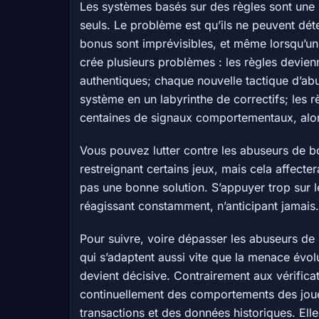
Les systèmes basés sur des règles sont une b
seuls. Le problème est qu’ils ne peuvent dét
bonus sont imprévisibles, et même lorsqu’un
crée plusieurs problèmes : les règles devienne
authentiques; chaque nouvelle tactique d’abu
système en un labyrinthe de correctifs; les
centaines de signaux comportementaux, alors
Vous pouvez lutter contre les abuseurs de b
restreignant certains jeux, mais cela affecte
pas une bonne solution. S’appuyer trop sur l
réagissant constamment, n’anticipant jamais.
Pour suivre, voire dépasser les abuseurs d
qui s’adaptent aussi vite que la menace évolu
devient décisive. Contrairement aux vérificat
continuellement des comportements des joue
transactions et des données historiques. Ell