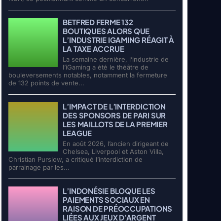
BETFRED FERME 132
BOUTIQUES ALORS QUE
L’INDUSTRIE IGAMING RÉAGIT À
LA TAXE ACCRUE
La semaine dernière, l’industrie de
l’iGaming a été le théâtre de
bouleversements notables, notamment la fermeture
de 132 points de vente...
L’IMPACT DE L’INTERDICTION
DES SPONSORS DE PARI SUR
LES MAILLOTS DE LA PREMIER
LEAGUE
En août 2026, l’ancien dirigeant de
Chelsea, Liverpool et Aston Villa,
Christian Purslow, a critiqué l’interdiction de
parrainage par les...
L’INDONÉSIE BLOQUE LES
PAIEMENTS SOCIAUX EN
RAISON DE PRÉOCCUPATIONS
LIÉES AUX JEUX D’ARGENT