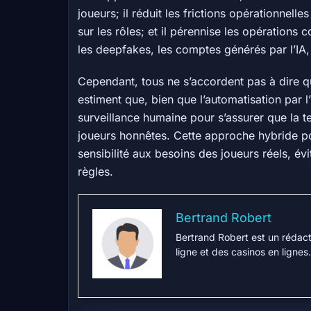
joueurs; il réduit les frictions opérationnell
sur les rôles; et il pérennise les opérations
les deepfakes, les comptes générés par l’IA
Cependant, tous ne s’accordent pas à dire que
estiment que, bien que l’automatisation par l’
surveillance humaine pour s’assurer que la 
joueurs honnêtes. Cette approche hybride pour
sensibilité aux besoins des joueurs réels, évi
règles.
Bertrand Robert
Bertrand Robert est un rédac
ligne et des casinos en lignes.