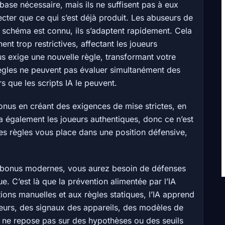
ase nécessaire, mais ils ne suffisent pas à eux
ecter que ce qui s’est déjà produit. Les abuseurs de
 schéma est connu, ils s’adaptent rapidement. Cela
nt trop restrictives, affectant les joueurs
s exige une nouvelle règle, transformant votre
 règles ne peuvent pas évaluer simultanément des
 que les scripts IA le peuvent.
onus en créant des exigences de mise strictes, en
ra également les joueurs authentiques, donc ce n’est
es règles vous place dans une position défensive,
e bonus modernes, vous aurez besoin de défenses
e. C’est là que la prévention alimentée par l’IA
ions manuelles et aux règles statiques, l’IA apprend
urs, des signaux des appareils, des modèles de
e ne repose pas sur des hypothèses ou des seuils