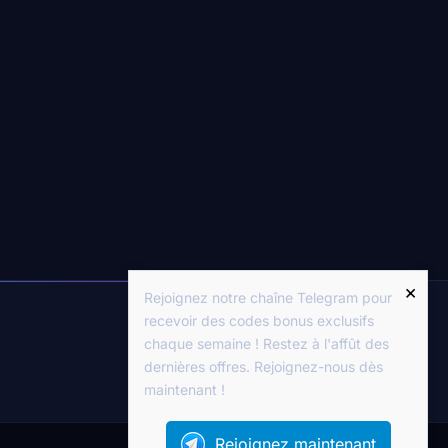
×
Rejoignez notre chaîne Telegram pour
recevoir des codes bonus exclusifs
chaque semaine ! Restez à l'affût des
dernières offres. Rejoignez-nous dès
maintenant !
Rejoignez maintenant