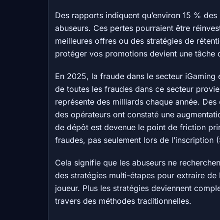
Des rapports indiquent qu’environ 15 % des 
abuseurs. Ces pertes pourraient être réinvest
meilleures offres ou des stratégies de réten
protéger vos promotions devient une tâche de
En 2025, la fraude dans le secteur iGaming
de toutes les fraudes dans ce secteur provi
représente des milliards chaque année. Des 
des opérateurs ont constaté une augmentati
de dépôt est devenue le point de friction pr
fraudes, pas seulement lors de l’inscription
Cela signifie que les abuseurs ne recherchen
des stratégies multi-étapes pour extraire de
joueur. Plus les stratégies deviennent complex
travers des méthodes traditionnelles.