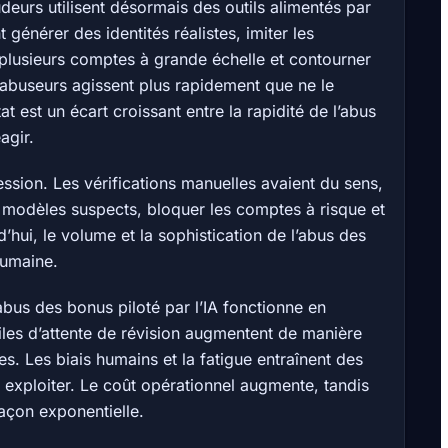
udeurs utilisent désormais des outils alimentés par
 générer des identités réalistes, imiter les
plusieurs comptes à grande échelle et contourner
es abuseurs agissent plus rapidement que ne le
at est un écart croissant entre la rapidité de l’abus
agir.
ession. Les vérifications manuelles avaient du sens,
s modèles suspects, bloquer les comptes à risque et
’hui, le volume et la sophistication de l’abus des
humaine.
bus des bonus piloté par l’IA fonctionne en
files d’attente de révision augmentent de manière
es. Les biais humains et la fatigue entraînent des
exploiter. Le coût opérationnel augmente, tandis
façon exponentielle.