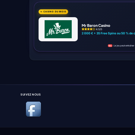
✨ CASINO DU MOIS
Mr Baron Casino
4.5/5
2 000 € + 35 Free Spins ou 50 % de
Le jeu peut entraîne
18+
SUIVEZ NOUS