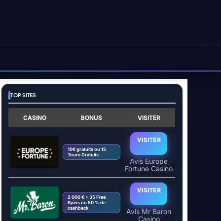
TOP SITES
CASINO
BONUS
VISITER
VISITER
10€ gratuits ou 15
Tours Gratuits
Avis Europe
Fortune Casino
VISITER
2 000 € + 35 Free
Spins ou 50 % de
cashback
Avis Mr Baron
Casino