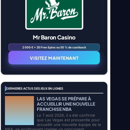
Mr Baron Casino
2 000 € + 35 Free Spins ou 50 % de cashback
VISITEZ MAINTENANT
DERNIERES ACTUS DES JEUX EN LIGNES
LAS VEGAS SE PRÉPARE À
ACCUEILLIR UNE NOUVELLE
FRANCHISE NBA
Le 7 août 2026, il a été confirmé
que Las Vegas est pressentie pour
accueillir une nouvelle équipe de la
NBA, se positionnant comme un concurrent...