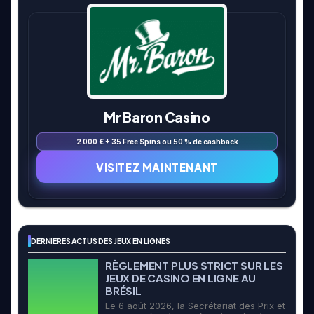
Mr Baron Casino
2 000 € + 35 Free Spins ou 50 % de cashback
VISITEZ MAINTENANT
DERNIERES ACTUS DES JEUX EN LIGNES
RÈGLEMENT PLUS STRICT SUR LES
JEUX DE CASINO EN LIGNE AU
BRÉSIL
Le 6 août 2026, la Secrétariat des Prix et