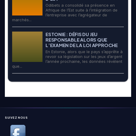
Odibets a consolidé sa présence en
Afrique de l’Est suite à l’intégration de
l’entreprise avec l’agrégateur de
marchés...
ESTONIE : DÉFIS DU JEU
RESPONSABLE ALORS QUE
L’EXAMEN DE LA LOI APPROCHE
En Estonie, alors que le pays s’apprête à
revoir sa législation sur les jeux d’argent
l’année prochaine, les données révèlent
que...
SUIVEZ NOUS