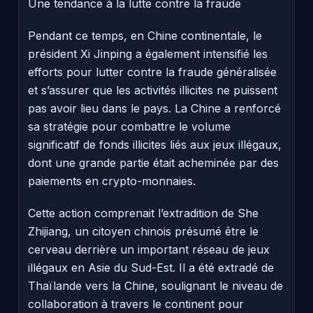
Une tendance à la lutte contre la fraude
Pendant ce temps, en Chine continentale, le
président Xi Jinping a également intensifié les
efforts pour lutter contre la fraude généralisée
et s’assurer que les activités illicites ne puissent
pas avoir lieu dans le pays. La Chine a renforcé
sa stratégie pour combattre le volume
significatif de fonds illicites liés aux jeux illégaux,
dont une grande partie était acheminée par des
paiements en crypto-monnaies.
Cette action comprenait l’extradition de She
Zhijiang, un citoyen chinois présumé être le
cerveau derrière un important réseau de jeux
illégaux en Asie du Sud-Est. Il a été extradé de
Thaïlande vers la Chine, soulignant le niveau de
collaboration à travers le continent pour