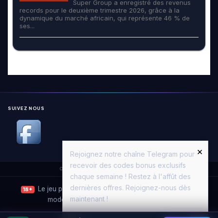
Super Group a enregistré des revenus
records pour le deuxième trimestre 2026, grâce à la
dynamique du marché africain, qui représente 46 % de
ses...
SUIVEZ NOUS
×
Rejoignez notre chaîne Telegram pour
recevoir des codes bonus exclusifs
Copyright © 2026. All Rights Reserved.
Casino Moon
chaque semaine ! Restez à l'affût des
dernières offres. Rejoignez-nous dès
Le jeu peut entraîner une dépendance. Jouez avec
18+
maintenant !
modération.
Joueurs Info Service
·
ANJ