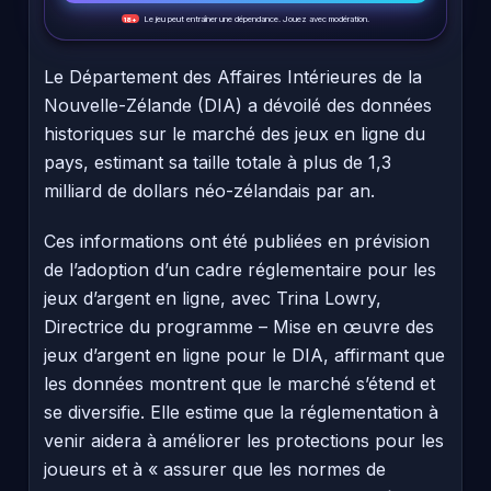
Le jeu peut entraîner une dépendance. Jouez avec modération.
18+
Le Département des Affaires Intérieures de la
Nouvelle-Zélande (DIA) a dévoilé des données
historiques sur le marché des jeux en ligne du
pays, estimant sa taille totale à plus de 1,3
milliard de dollars néo-zélandais par an.
Ces informations ont été publiées en prévision
de l’adoption d’un cadre réglementaire pour les
jeux d’argent en ligne, avec Trina Lowry,
Directrice du programme – Mise en œuvre des
jeux d’argent en ligne pour le DIA, affirmant que
les données montrent que le marché s’étend et
se diversifie. Elle estime que la réglementation à
venir aidera à améliorer les protections pour les
joueurs et à « assurer que les normes de