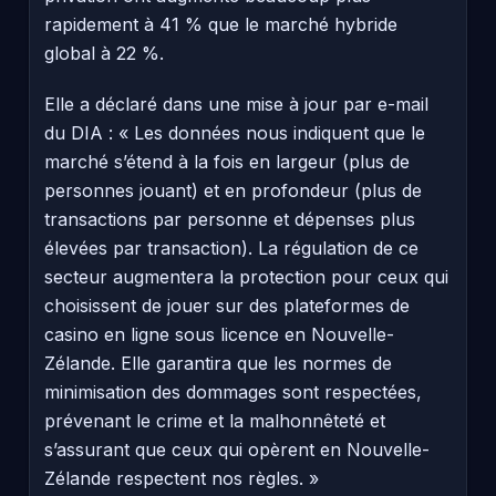
rapidement à 41 % que le marché hybride
global à 22 %.
Elle a déclaré dans une mise à jour par e-mail
du DIA : « Les données nous indiquent que le
marché s’étend à la fois en largeur (plus de
personnes jouant) et en profondeur (plus de
transactions par personne et dépenses plus
élevées par transaction). La régulation de ce
secteur augmentera la protection pour ceux qui
choisissent de jouer sur des plateformes de
casino en ligne sous licence en Nouvelle-
Zélande. Elle garantira que les normes de
minimisation des dommages sont respectées,
prévenant le crime et la malhonnêteté et
s’assurant que ceux qui opèrent en Nouvelle-
Zélande respectent nos règles. »