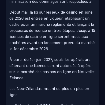
minimisation des dommages sont respectées ».
Début mai, la loi sur les jeux de casino en ligne
de 2026 est entrée en vigueur, établissant un
cadre pour un marché réglementé et lançant le
processus de licence en trois étapes. Jusqu’à 15
licences de casino en ligne seront mises aux
enchères avant un lancement prévu du marché
le 1er décembre 2026.
À partir du 1er juin 2027, seuls les opérateurs
détenant une licence seront autorisés à opérer
sur le marché des casinos en ligne en Nouvelle-
Zélande.
Les Néo-Zélandais misent de plus en plus en
ligne