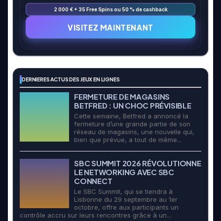
2 000 € + 35 Free Spins ou 50 % de cashback
VISITEZ MAINTENANT
DERNIERES ACTUS DES JEUX EN LIGNES
FERMETURE DE MAGASINS
BETFRED : UN CHOC PRÉVISIBLE
Cette semaine, Betfred a annoncé la
fermeture d’une grande partie de son
réseau de magasins, une nouvelle qui,
bien que prévue, a tout de même...
SBC SUMMIT 2026 RÉVOLUTIONNE
LE NETWORKING AVEC SBC
CONNECT
Le SBC Summit, qui se tiendra à
Lisbonne du 29 septembre au 1er
octobre, offre aux participants un
contrôle accru sur leurs rencontres grâce à un...