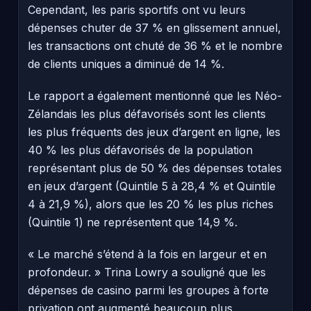
Cependant, les paris sportifs ont vu leurs
dépenses chuter de 37 % en glissement annuel,
les transactions ont chuté de 36 % et le nombre
de clients uniques a diminué de 14 %.
Le rapport a également mentionné que les Néo-
Zélandais les plus défavorisés sont les clients
les plus fréquents des jeux d’argent en ligne, les
40 % les plus défavorisés de la population
représentant plus de 50 % des dépenses totales
en jeux d’argent (Quintile 5 à 28,4 % et Quintile
4 à 21,9 %), alors que les 20 % les plus riches
(Quintile 1) ne représentent que 14,9 %.
« Le marché s’étend à la fois en largeur et en
profondeur. » Trina Lowry a souligné que les
dépenses de casino parmi les groupes à forte
privation ont augmenté beaucoup plus