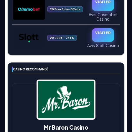
VISITER
20 Free Spins Offerts
Avis Cosmobet
Casino
VISITER
20 000€ + 75 FS
Avis Slott Casino
CASINO RECOMMANDÉ
Mr Baron Casino