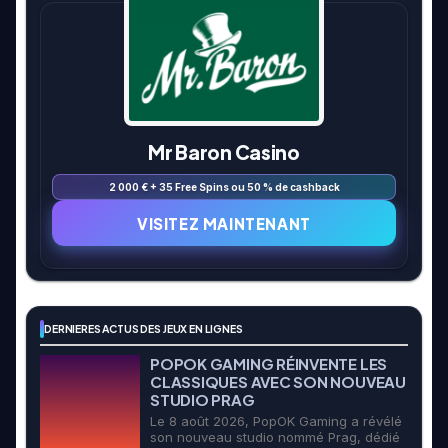
Mr Baron Casino
2 000 € + 35 Free Spins ou 50 % de cashback
VISITEZ MAINTENANT
DERNIERES ACTUS DES JEUX EN LIGNES
POPOK GAMING RÉINVENTE LES
CLASSIQUES AVEC SON NOUVEAU
STUDIO PRAG
Le 8 août 2026, PopOK Gaming a révélé
son nouveau studio nommé Prag, dédié