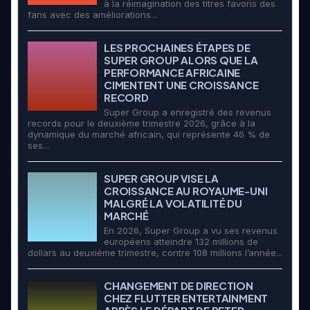
à la réimagination des titres favoris des
fans avec des améliorations...
LES PROCHAINES ÉTAPES DE
SUPER GROUP ALORS QUE LA
PERFORMANCE AFRICAINE
CIMENTENT UNE CROISSANCE
RECORD
Super Group a enregistré des revenus
records pour le deuxième trimestre 2026, grâce à la
dynamique du marché africain, qui représente 46 % de
ses...
SUPER GROUP VISE LA
CROISSANCE AU ROYAUME-UNI
MALGRÉ LA VOLATILITÉ DU
MARCHÉ
En 2026, Super Group a vu ses revenus
européens atteindre 132 millions de
dollars au deuxième trimestre, contre 108 millions l’année...
CHANGEMENT DE DIRECTION
CHEZ FLUTTER ENTERTAINMENT