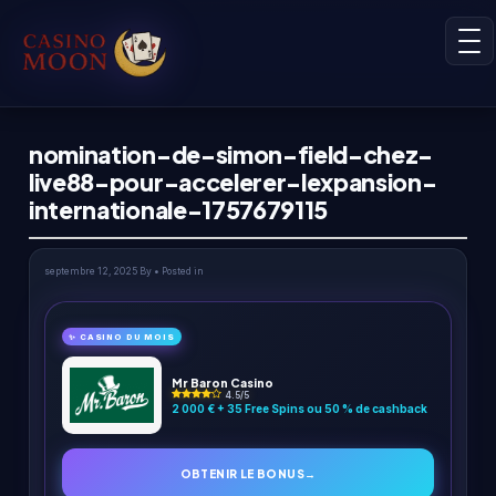
nomination-de-simon-field-chez-
live88-pour-accelerer-lexpansion-
internationale-1757679115
septembre 12, 2025
By
• Posted in
✨ CASINO DU MOIS
Mr Baron Casino
4.5/5
2 000 € + 35 Free Spins ou 50 % de cashback
OBTENIR LE BONUS
→