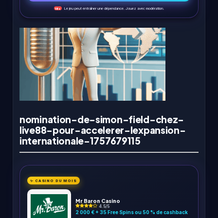
Le jeu peut entraîner une dépendance. Jouez avec modération.
18+
nomination-de-simon-field-chez-
live88-pour-accelerer-lexpansion-
internationale-1757679115
✨ CASINO DU MOIS
Mr Baron Casino
4.5/5
2 000 € + 35 Free Spins ou 50 % de cashback