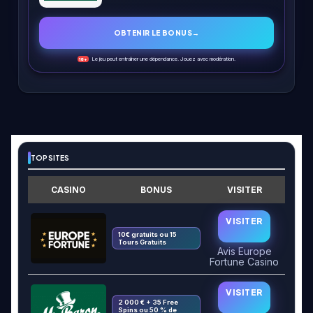
OBTENIR LE BONUS
→
Le jeu peut entraîner une dépendance. Jouez avec modération.
18+
TOP SITES
CASINO
BONUS
VISITER
VISITER
10€ gratuits ou 15
Tours Gratuits
Avis Europe
Fortune Casino
VISITER
2 000 € + 35 Free
Spins ou 50 % de