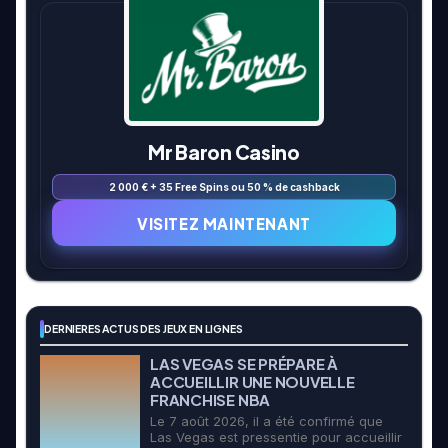
Mr Baron Casino
2 000 € + 35 Free Spins ou 50 % de cashback
VISITEZ MAINTENANT
DERNIERES ACTUS DES JEUX EN LIGNES
LAS VEGAS SE PRÉPARE À
ACCUEILLIR UNE NOUVELLE
FRANCHISE NBA
Le 7 août 2026, il a été confirmé que
Las Vegas est pressentie pour accueillir