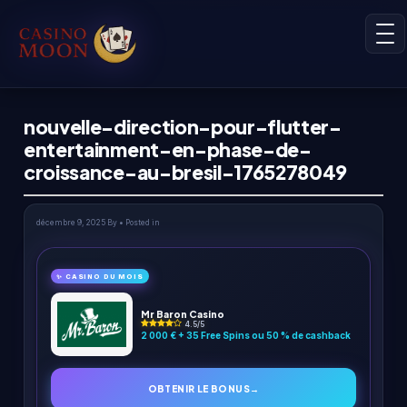
nouvelle-direction-pour-flutter-
entertainment-en-phase-de-
croissance-au-bresil-1765278049
décembre 9, 2025
By
• Posted in
✨ CASINO DU MOIS
Mr Baron Casino
4.5/5
2 000 € + 35 Free Spins ou 50 % de cashback
OBTENIR LE BONUS
→