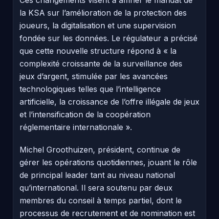
la KSA sur l’amélioration de la protection des
joueurs, la digitalisation et une supervision
fondée sur les données. Le régulateur a précisé
que cette nouvelle structure répond à « la
complexité croissante de la surveillance des
jeux d’argent, stimulée par les avancées
technologiques telles que l’intelligence
artificielle, la croissance de l’offre illégale de jeux
et l’intensification de la coopération
réglementaire internationale ».
Michel Groothuizen, président, continue de
gérer les opérations quotidiennes, jouant le rôle
de principal leader tant au niveau national
qu’international. Il sera soutenu par deux
membres du conseil à temps partiel, dont le
processus de recrutement et de nomination est