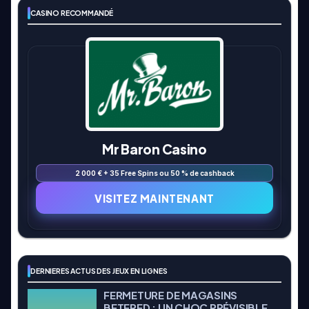
CASINO RECOMMANDÉ
Mr Baron Casino
2 000 € + 35 Free Spins ou 50 % de cashback
VISITEZ MAINTENANT
DERNIERES ACTUS DES JEUX EN LIGNES
FERMETURE DE MAGASINS
BETFRED : UN CHOC PRÉVISIBLE