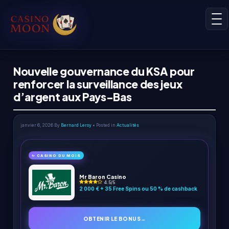
Nouvelle gouvernance du KSA pour
renforcer la surveillance des jeux
d’argent aux Pays-Bas
janvier 6, 2026
By
Bernard Leroy
• Posted in
Actualités
✨ CASINO DU MOIS
Mr Baron Casino
4.5/5
2 000 € + 35 Free Spins ou 50 % de cashback
OBTENIR LE BONUS
→