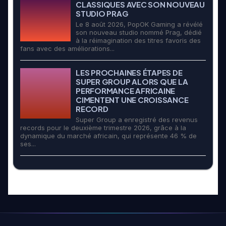
CLASSIQUES AVEC SON NOUVEAU
STUDIO PRAG
Le 8 août 2026, PopOK Gaming a révélé
son nouveau studio nommé Prag, dédié
à la réimagination des titres favoris des
fans avec des améliorations...
LES PROCHAINES ÉTAPES DE
SUPER GROUP ALORS QUE LA
PERFORMANCE AFRICAINE
CIMENTENT UNE CROISSANCE
RECORD
Super Group a enregistré des revenus
records pour le deuxième trimestre 2026, grâce à la
dynamique du marché africain, qui représente 46 % de
ses...