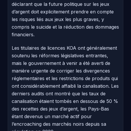
déclarant que la future politique sur les jeux
d’argent doit explicitement prendre en compte
les risques liés aux jeux les plus graves, y
compris le suicide et la réduction des dommages
financiers.
Les titulaires de licences KOA ont généralement
soutenu les réformes législatives entrantes,
mais le gouvernement à venir a été averti de
manière urgente de corriger les divergences
réglementaires et les restrictions de produits qui
ont considérablement affaibli la canalisation. Les
derniers audits ont montré que les taux de
canalisation étaient tombés en dessous de 50 %
des recettes des jeux d’argent, les Pays-Bas
étant devenus un marché actif pour
l’encroaching des marchés noirs depuis sa