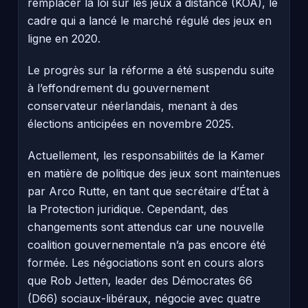
remplacer la loi sur les jeux à distance (KOA), le
cadre qui a lancé le marché régulé des jeux en
ligne en 2020.
Le progrès sur la réforme a été suspendu suite
à l’effondrement du gouvernement
conservateur néerlandais, menant à des
élections anticipées en novembre 2025.
Actuellement, les responsabilités de la Kamer
en matière de politique des jeux sont maintenues
par Arco Rutte, en tant que secrétaire d’État à
la Protection juridique. Cependant, des
changements sont attendus car une nouvelle
coalition gouvernementale n’a pas encore été
formée. Les négociations sont en cours alors
que Rob Jetten, leader des Démocrates 66
(D66) sociaux-libéraux, négocie avec quatre