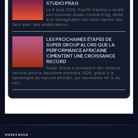
STUDIO PRAG
Le 8 août 2026, PopOK Gaming a révélé
son nouveau studio nommé Prag, dédié
à la réimagination des titres favoris des
fans avec des améliorations...
LES PROCHAINES ÉTAPES DE
SUPER GROUP ALORS QUE LA
PERFORMANCE AFRICAINE
CIMENTENT UNE CROISSANCE
RECORD
Super Group a enregistré des revenus
records pour le deuxième trimestre 2026, grâce à la
dynamique du marché africain, qui représente 46 % de
ses...
SUIVEZ NOUS