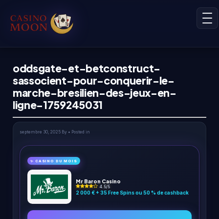
oddsgate-et-betconstruct-
sassocient-pour-conquerir-le-
marche-bresilien-des-jeux-en-
ligne-1759245031
septembre 30, 2025
By
• Posted in
✨ CASINO DU MOIS
Mr Baron Casino
4.5/5
2 000 € + 35 Free Spins ou 50 % de cashback