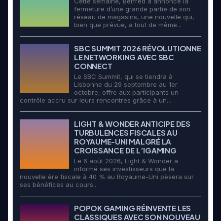
Cette semaine, Betfred a annoncé la
fermeture d’une grande partie de son
réseau de magasins, une nouvelle qui,
bien que prévue, a tout de même...
SBC SUMMIT 2026 RÉVOLUTIONNE
LE NETWORKING AVEC SBC
CONNECT
Le SBC Summit, qui se tiendra à
Lisbonne du 29 septembre au 1er
octobre, offre aux participants un
contrôle accru sur leurs rencontres grâce à un...
LIGHT & WONDER ANTICIPE DES
TURBULENCES FISCALES AU
ROYAUME-UNI MALGRÉ LA
CROISSANCE DE L’IGAMING
Le 6 août 2026, Light & Wonder a
informé ses investisseurs que la
nouvelle ère fiscale à 40 % au Royaume-Uni pèsera sur
ses bénéfices au cours...
POPOK GAMING RÉINVENTE LES
CLASSIQUES AVEC SON NOUVEAU