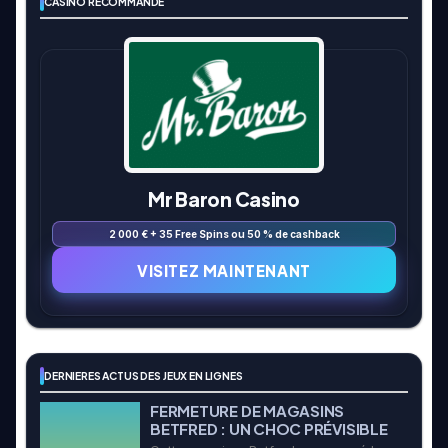
CASINO RECOMMANDÉ
Mr Baron Casino
2 000 € + 35 Free Spins ou 50 % de cashback
VISITEZ MAINTENANT
DERNIERES ACTUS DES JEUX EN LIGNES
FERMETURE DE MAGASINS
BETFRED : UN CHOC PRÉVISIBLE