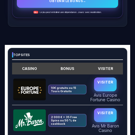
OBTENIR LE BONUS
→
Le jeu peut entraîner une dépendance. Jouez avec modération.
18+
TOP SITES
CASINO
BONUS
VISITER
VISITER
10€ gratuits ou 15
Tours Gratuits
Avis Europe
Fortune Casino
VISITER
2 000 € + 35 Free
Spins ou 50 % de
cashback
Avis Mr Baron
Casino