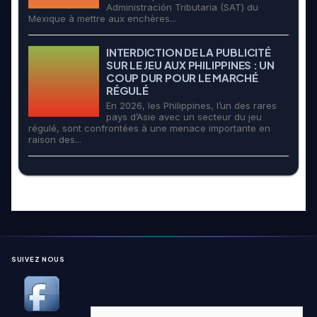
Administración Tributaria (SAT) du
Mexique à mettre aux enchères...
INTERDICTION DE LA PUBLICITÉ
SUR LE JEU AUX PHILIPPINES : UN
COUP DUR POUR LE MARCHÉ
RÉGULÉ
En 2026, les Philippines, l’un des rares
pays d’Asie avec un secteur du jeu
régulé, sont confrontées à une menace importante en
raison des...
SUIVEZ NOUS