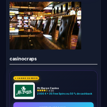
casinocraps
✨ CASINO DU MOIS
Mr Baron Casino
4.5/5
2 000 € + 35 Free Spins ou 50 % de cashback