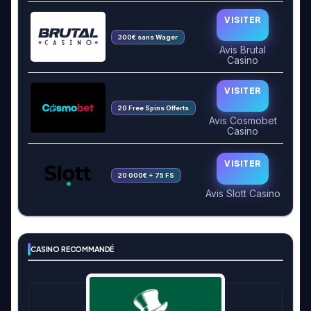
VISITER
300€ sans Wager
Avis Brutal
Casino
VISITER
20 Free Spins Offerts
Avis Cosmobet
Casino
VISITER
20 000€ + 75 FS
Avis Slott Casino
CASINO RECOMMANDÉ