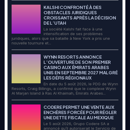
KALSHI CONFRONTÉ À DES
OBSTACLES JURIDIQUES
CROISSANTS APRÈS LA DÉCISION
DE L’UTAH
La société Kalshi fait face à une
intensification de ses problèmes
juridiques, alors que sa bataille à New York a pris une
nouvelle tournure et...
WYNN RESORTS ANNONCE
L’OUVERTURE DE SON PREMIER
CASINO AUX ÉMIRATS ARABES
UNIS EN SEPTEMBRE 2027 MALGRÉ
LES DÉFIS RÉGIONAUX
En date du 5 août 2026, le PDG de Wynn
Resorts, Craig Billings, a confirmé que le complexe Wynn
Al Marjan Island à Ras Al Khaimah, Émirats Arabes...
CODERE PERMET UNE VENTE AUX
ENCHÈRES FORCÉE POUR RÉGLER
UNE DETTE FISCALE AU MEXIQUE
Le 5 août 2026, Grupo Codere SA a
annoncé qu’il autoriserait le Servicio de