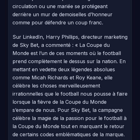
circulation ou une mariée se protégeant
derrière un mur de demoiselles d’honneur
comme pour défendre un coup franc.
Sur LinkedIn, Harry Phillips, directeur marketing
de Sky Bet, a commenté : « La Coupe du
Monde est l’un de ces moments où le football
prend complètement le dessus sur la nation. En
mettant en vedette deux légendes absolues
comme Micah Richards et Roy Keane, elle
célèbre les choses merveilleusement
irrationnelles que le football nous pousse à faire
lorsque la fièvre de la Coupe du Monde
s’empare de nous. Pour Sky Bet, la campagne
célèbre la magie de la passion pour le football à
la Coupe du Monde tout en marquant le retour
de certains codes emblématiques de la marque.