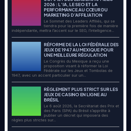
2026 : L’IA, LE SEO ET LA
PERFORMANCE AU CŒUR DU
MARKETING D’AFFILIATION
Le Sommet des Leaders Affiliés, qui se
tiendra pour la première fois de manière
indépendante, mettra l’accent sur le SEO, l’intelligence...
RÉFORME DE LA LOI FÉDÉRALE DES
JEUX DE 1947 AU MEXIQUE POUR
UNE MEILLEURE RÉGULATION
Le Congrès du Mexique a reçu une
proposition visant à réformer la Loi
Fédérale sur les Jeux et Tombolas de
1947, avec un accent particulier sur un...
RÈGLEMENT PLUS STRICT SUR LES
JEUX DE CASINO EN LIGNE AU
BRÉSIL
Le 6 août 2026, la Secrétariat des Prix et
des Paris (SPA) du Brésil s’apprête à
publier un décret qui imposera des
règles plus strictes sur...