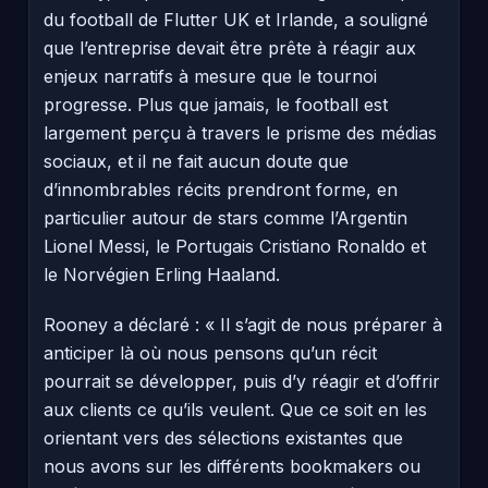
du football de Flutter UK et Irlande, a souligné
que l’entreprise devait être prête à réagir aux
enjeux narratifs à mesure que le tournoi
progresse. Plus que jamais, le football est
largement perçu à travers le prisme des médias
sociaux, et il ne fait aucun doute que
d’innombrables récits prendront forme, en
particulier autour de stars comme l’Argentin
Lionel Messi, le Portugais Cristiano Ronaldo et
le Norvégien Erling Haaland.
Rooney a déclaré : « Il s’agit de nous préparer à
anticiper là où nous pensons qu’un récit
pourrait se développer, puis d’y réagir et d’offrir
aux clients ce qu’ils veulent. Que ce soit en les
orientant vers des sélections existantes que
nous avons sur les différents bookmakers ou