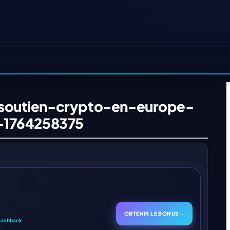
soutien-crypto-en-europe-
-1764258375
OBTENIR LE BONUS
→
 cashback