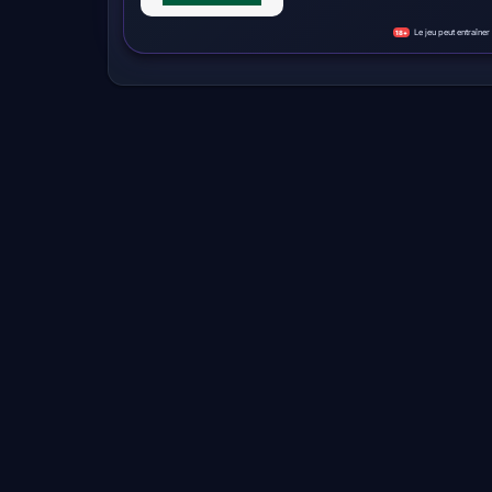
Le jeu peut entraîne
18+