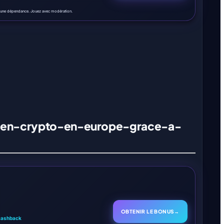
r une dépendance. Jouez avec modération.
ien-crypto-en-europe-grace-a-
OBTENIR LE BONUS
→
 cashback