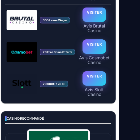
VISITER
300€ sans Wager
Avis Brutal
Casino
VISITER
20 Free Spins Offerts
Avis Cosmobet
Casino
VISITER
20 000€ + 75 FS
Avis Slott
Casino
CASINO RECOMMANDÉ