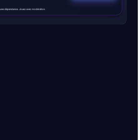
r une dépendance. Jouez avec modération.