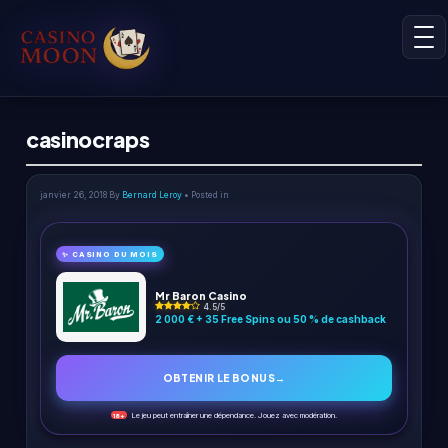
casinocraps
janvier 26, 2018
By
Bernard Leroy
• Posted in
✨ CASINO DU MOIS
Mr Baron Casino
4.5/5
2 000 € + 35 Free Spins ou 50 % de cashback
OBTENIR LE BONUS
→
Le jeu peut entraîner une dépendance. Jouez avec modération.
18+