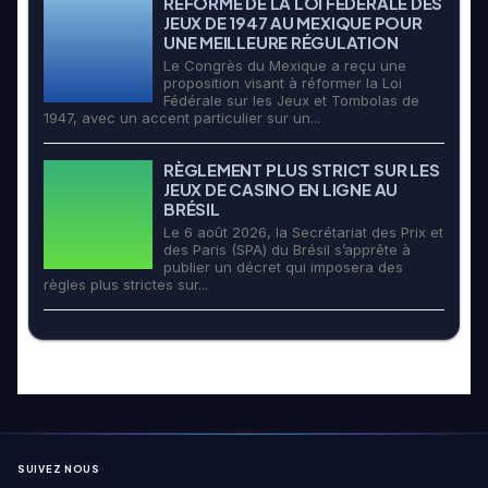
RÉFORME DE LA LOI FÉDÉRALE DES
JEUX DE 1947 AU MEXIQUE POUR
UNE MEILLEURE RÉGULATION
Le Congrès du Mexique a reçu une
proposition visant à réformer la Loi
Fédérale sur les Jeux et Tombolas de
1947, avec un accent particulier sur un...
RÈGLEMENT PLUS STRICT SUR LES
JEUX DE CASINO EN LIGNE AU
BRÉSIL
Le 6 août 2026, la Secrétariat des Prix et
des Paris (SPA) du Brésil s’apprête à
publier un décret qui imposera des
règles plus strictes sur...
SUIVEZ NOUS