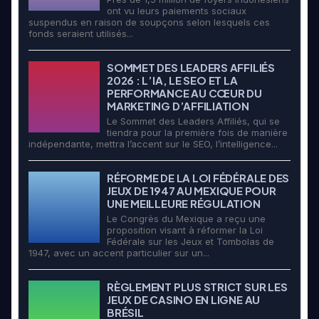
ont vu leurs paiements sociaux
suspendus en raison de soupçons selon lesquels ces
fonds seraient utilisés...
SOMMET DES LEADERS AFFILIÉS
2026 : L’IA, LE SEO ET LA
PERFORMANCE AU CŒUR DU
MARKETING D’AFFILIATION
Le Sommet des Leaders Affiliés, qui se
tiendra pour la première fois de manière
indépendante, mettra l’accent sur le SEO, l’intelligence...
RÉFORME DE LA LOI FÉDÉRALE DES
JEUX DE 1947 AU MEXIQUE POUR
UNE MEILLEURE RÉGULATION
Le Congrès du Mexique a reçu une
proposition visant à réformer la Loi
Fédérale sur les Jeux et Tombolas de
1947, avec un accent particulier sur un...
RÈGLEMENT PLUS STRICT SUR LES
JEUX DE CASINO EN LIGNE AU
BRÉSIL