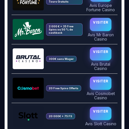
Tours Gratuits
Avis Europe
Fortune Casino
VISITER
2 000 € + 35 Free
Spins ou 50 % de
cashback
Avis Mr Baron
Casino
VISITER
300€ sans Wager
Avis Brutal
Casino
VISITER
20 Free Spins Offerts
Avis Cosmobet
Casino
VISITER
20 000€ + 75 FS
Avis Slott Casino