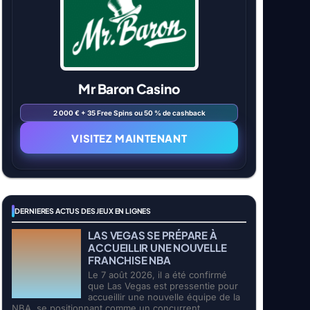
Mr Baron Casino
2 000 € + 35 Free Spins ou 50 % de cashback
VISITEZ MAINTENANT
DERNIERES ACTUS DES JEUX EN LIGNES
LAS VEGAS SE PRÉPARE À
ACCUEILLIR UNE NOUVELLE
FRANCHISE NBA
Le 7 août 2026, il a été confirmé
que Las Vegas est pressentie pour
accueillir une nouvelle équipe de la
NBA, se positionnant comme un concurrent...