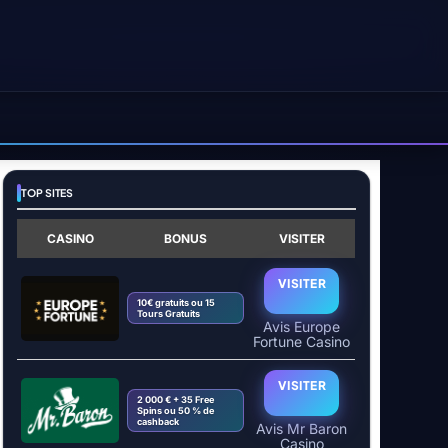
TOP SITES
CASINO
BONUS
VISITER
VISITER
10€ gratuits ou 15
Tours Gratuits
Avis Europe
Fortune Casino
VISITER
2 000 € + 35 Free
Spins ou 50 % de
cashback
Avis Mr Baron
Casino