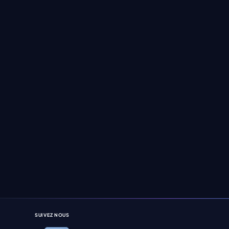
SUIVEZ NOUS