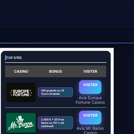
TOP SITES
CASINO
BONUS
VISITER
VISITER
10€ gratuits ou 15
Tours Gratuits
Avis Europe
Fortune Casino
VISITER
2 000 € + 35 Free
Spins ou 50 % de
cashback
Avis Mr Baron
Casino