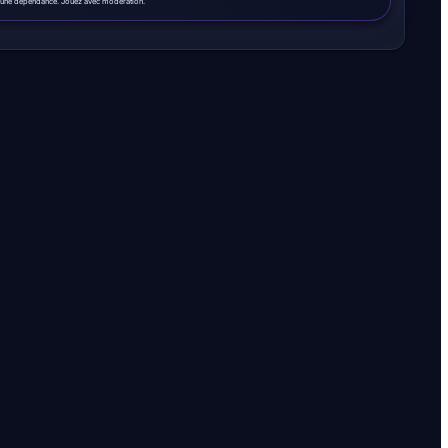
r une dépendance. Jouez avec modération.