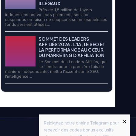
ILLÉGAUX
Près de 1,5 million de foyers
indonésiens ont vu leurs paiements sociaux
suspendus en raison de soupçons selon lesquels ces
fonds seraient utilisés...
SOMMET DES LEADERS
AFFILIÉS 2026 : L’IA, LE SEO ET
LA PERFORMANCE AU CŒUR
DU MARKETING D’AFFILIATION
Le Sommet des Leaders Affiliés, qui
se tiendra pour la première fois de
manière indépendante, mettra l’accent sur le SEO,
l’intelligence...
×
Rejoignez notre chaîne Telegram pour
recevoir des codes bonus exclusifs