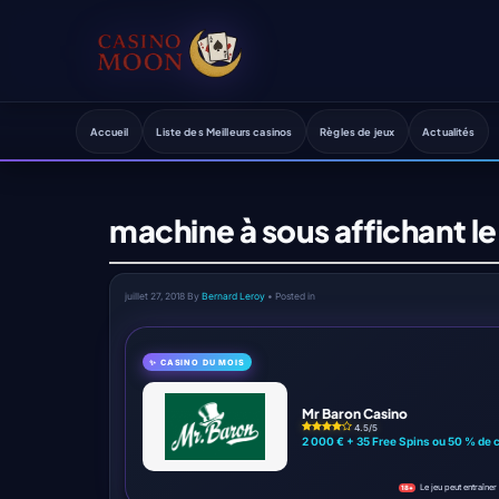
Accueil
Liste des Meilleurs casinos
Règles de jeux
Actualités
machine à sous affichant l
juillet 27, 2018
By
Bernard Leroy
• Posted in
✨ CASINO DU MOIS
Mr Baron Casino
4.5/5
2 000 € + 35 Free Spins ou 50 % de
Le jeu peut entraîne
18+