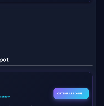
kpot
OBTENIR LE BONUS
→
 cashback