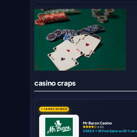
casino craps
✨ CASINO DU MOIS
Mr Baron Casino
4.5/5
2 000 € + 35 Free Spins ou 50 % de