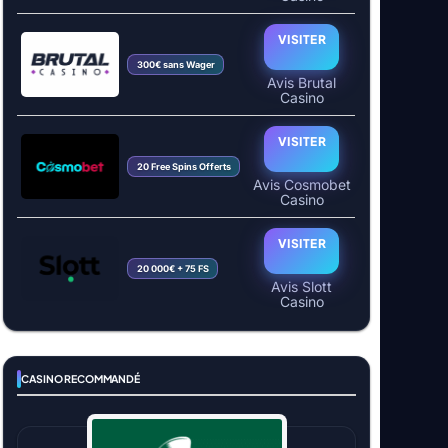
VISITER
300€ sans Wager
Avis Brutal
Casino
VISITER
20 Free Spins Offerts
Avis Cosmobet
Casino
VISITER
20 000€ + 75 FS
Avis Slott
Casino
CASINO RECOMMANDÉ