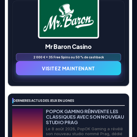
Mr Baron Casino
2 000 € + 35 Free Spins ou 50 % de cashback
VISITEZ MAINTENANT
DERNIERES ACTUS DES JEUX EN LIGNES
POPOK GAMING RÉINVENTE LES
CLASSIQUES AVEC SON NOUVEAU
STUDIO PRAG
Le 8 août 2026, PopOK Gaming a révélé
son nouveau studio nommé Prag, dédié