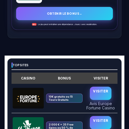
OBTENIR LE BONUS
→
Le jeu peut entraîner une dépendance. Jouez avec modération.
18+
TOP SITES
CASINO
BONUS
VISITER
VISITER
10€ gratuits ou 15
Tours Gratuits
Avis Europe
Fortune Casino
VISITER
2 000 € + 35 Free
Spins ou 50 % de