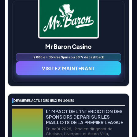
Mr Baron Casino
2 000 € + 35 Free Spins ou 50 % de cashback
VISITEZ MAINTENANT
DERNIERES ACTUS DES JEUX EN LIGNES
L’IMPACT DE L’INTERDICTION DES
SPONSORS DE PARI SUR LES
MAILLOTS DE LA PREMIER LEAGUE
En août 2026, l’ancien dirigeant de
Chelsea, Liverpool et Aston Villa,