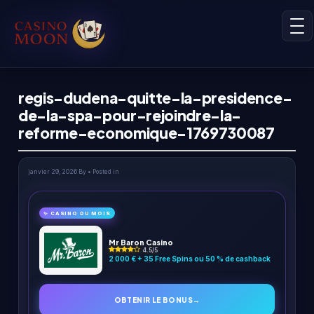
regis-dudena-quitte-la-presidence-
de-la-spa-pour-rejoindre-la-
reforme-economique-1769730087
janvier 29, 2026
By
• Posted in
✨ CASINO DU MOIS
Mr Baron Casino
4.5/5
2 000 € + 35 Free Spins ou 50 % de cashback
OBTENIR LE BONUS
→