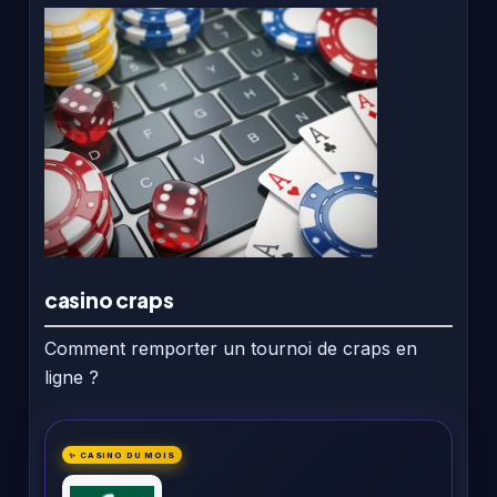
casino craps
Comment remporter un tournoi de craps en
ligne ?
✨ CASINO DU MOIS