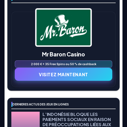
Mr Baron Casino
2 000 € + 35 Free Spins ou 50 % de cashback
VISITEZ MAINTENANT
DERNIERES ACTUS DES JEUX EN LIGNES
L’INDONÉSIE BLOQUE LES
PAIEMENTS SOCIAUX EN RAISON
DE PRÉOCCUPATIONS LIÉES AUX