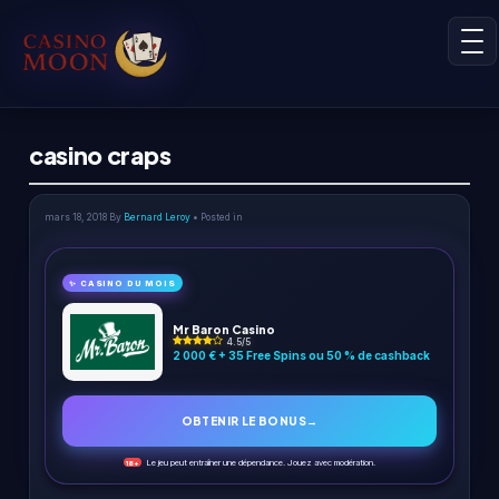
casino craps
mars 18, 2018
By
Bernard Leroy
• Posted in
✨ CASINO DU MOIS
Mr Baron Casino
4.5/5
2 000 € + 35 Free Spins ou 50 % de cashback
OBTENIR LE BONUS
→
Le jeu peut entraîner une dépendance. Jouez avec modération.
18+