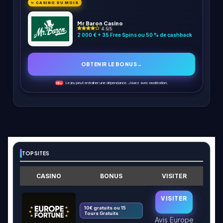
✨ CASINO DU MOIS
Mr Baron Casino
4.5/5
2 000 € + 35 Free Spins ou 50 % de cashback
OBTENIR LE BONUS
→
Le jeu peut entraîner une dépendance. Jouez avec modération.
18+
TOP SITES
CASINO
BONUS
VISITER
VISITER
10€ gratuits ou 15
Tours Gratuits
Avis Europe