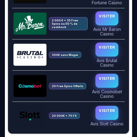
Fortune Casino
VISITER
2 000 € + 35 Free
Spins ou 50 % de
cashback
Avis Mr Baron
Casino
VISITER
300€ sans Wager
Avis Brutal
Casino
VISITER
20 Free Spins Offerts
Avis Cosmobet
Casino
VISITER
20 000€ + 75 FS
Avis Slott Casino