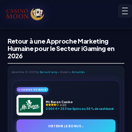
Retour à une Approche Marketing
Humaine pour le Secteur iGaming en
2026
décembre 31, 2025
By
Bernard Leroy
• Posted in
Actualités
✨ CASINO DU MOIS
Mr Baron Casino
4.5/5
2 000 € + 35 Free Spins ou 50 % de cashback
OBTENIR LE BONUS
→