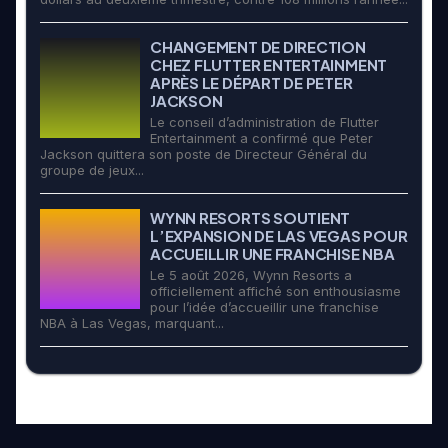
CHANGEMENT DE DIRECTION
CHEZ FLUTTER ENTERTAINMENT
APRÈS LE DÉPART DE PETER
JACKSON
Le conseil d’administration de Flutter
Entertainment a confirmé que Peter
Jackson quittera son poste de Directeur Général du
groupe de jeux...
WYNN RESORTS SOUTIENT
L’EXPANSION DE LAS VEGAS POUR
ACCUEILLIR UNE FRANCHISE NBA
Le 5 août 2026, Wynn Resorts a
officiellement affiché son enthousiasme
pour l’idée d’accueillir une franchise
NBA à Las Vegas, marquant...