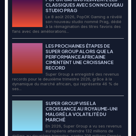
CLASSIQUES AVEC SON NOUVEAU
STUDIO PRAG
Le 8 août 2026, PopOK Gaming a révélé
son nouveau studio nommé Prag, dédié
à la réimagination des titres favoris des
fans avec des améliorations...
LES PROCHAINES ÉTAPES DE
SUPER GROUP ALORS QUE LA
PERFORMANCE AFRICAINE
CIMENTENT UNE CROISSANCE
RECORD
Super Group a enregistré des revenus
records pour le deuxième trimestre 2026, grâce à la
dynamique du marché africain, qui représente 46 % de
ses...
SUPER GROUP VISE LA
CROISSANCE AU ROYAUME-UNI
MALGRÉ LA VOLATILITÉ DU
MARCHÉ
En 2026, Super Group a vu ses revenus
européens atteindre 132 millions de
dollars au deuxième trimestre, contre 108 millions l’année...