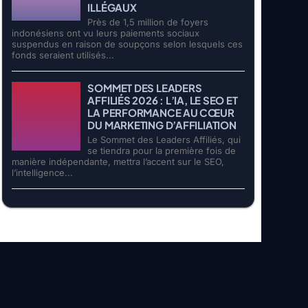
ILLÉGAUX
Près de 1,5 million de foyers
indonésiens ont vu leurs paiements sociaux
suspendus en raison de soupçons selon lesquels ces
fonds seraient utilisés...
SOMMET DES LEADERS
AFFILIÉS 2026 : L’IA, LE SEO ET
LA PERFORMANCE AU CŒUR
DU MARKETING D’AFFILIATION
Le Sommet des Leaders Affiliés, qui
se tiendra pour la première fois de
manière indépendante, mettra l’accent sur le SEO,
l’intelligence...