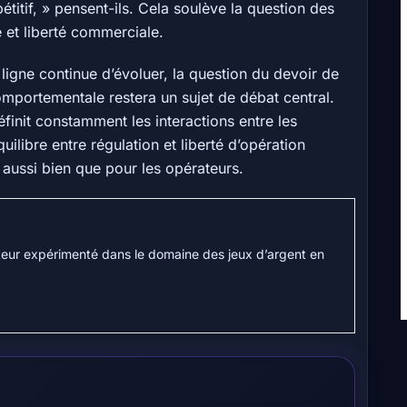
titif, » pensent-ils. Cela soulève la question des
e et liberté commerciale.
ligne continue d’évoluer, la question du devoir de
comportementale restera un sujet de débat central.
init constamment les interactions entre les
quilibre entre régulation et liberté d’opération
 aussi bien que pour les opérateurs.
teur expérimenté dans le domaine des jeux d’argent en