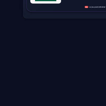
Le jeu peut entraîne
18+