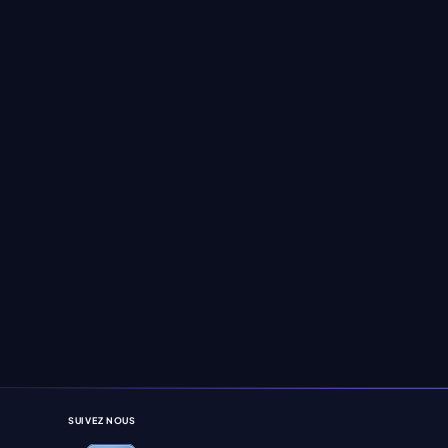
SUIVEZ NOUS