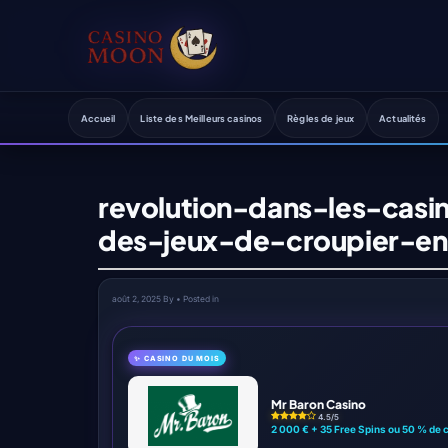
Accueil
Liste des Meilleurs casinos
Règles de jeux
Actualités
revolution-dans-les-cas
des-jeux-de-croupier-en
août 2, 2025
By
• Posted in
✨ CASINO DU MOIS
Mr Baron Casino
4.5/5
2 000 € + 35 Free Spins ou 50 % de