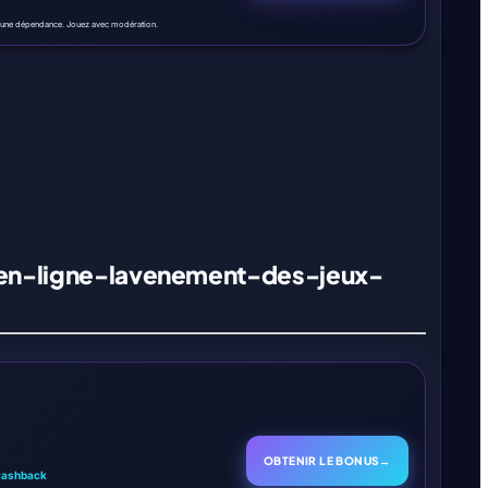
r une dépendance. Jouez avec modération.
-en-ligne-lavenement-des-jeux-
OBTENIR LE BONUS
→
 cashback