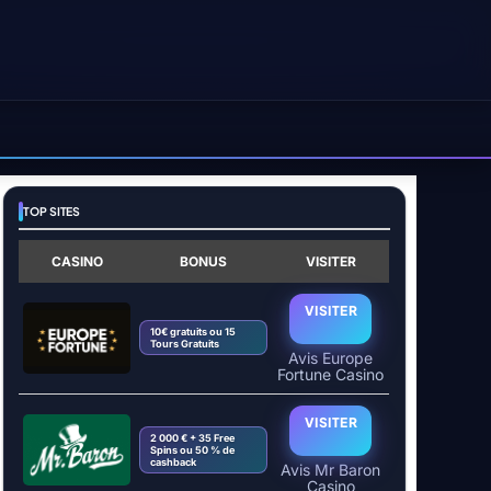
TOP SITES
CASINO
BONUS
VISITER
VISITER
10€ gratuits ou 15
Tours Gratuits
Avis Europe
Fortune Casino
VISITER
2 000 € + 35 Free
Spins ou 50 % de
cashback
Avis Mr Baron
Casino