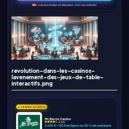
Le jeu peut entraîner une dépendance. Jouez avec modération.
18+
revolution-dans-les-casinos-
lavenement-des-jeux-de-table-
interactifs.png
✨ CASINO DU MOIS
Mr Baron Casino
4.5/5
2 000 € + 35 Free Spins ou 50 % de cashback