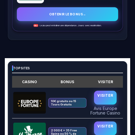
OBTENIR LE BONUS
→
Le jeu peut entraîner une dépendance. Jouez avec modération.
18+
TOP SITES
CASINO
BONUS
VISITER
VISITER
10€ gratuits ou 15
Tours Gratuits
Avis Europe
Fortune Casino
VISITER
2 000 € + 35 Free
Spins ou 50 % de