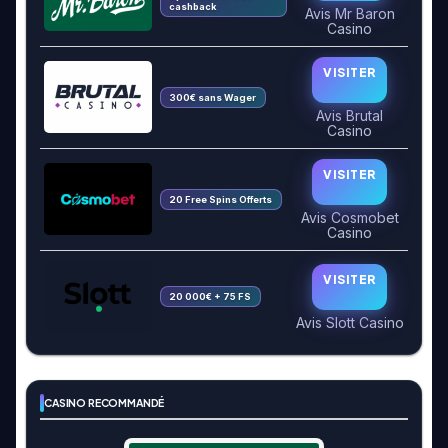
cashback
Avis Mr Baron
Casino
VISITER
300€ sans Wager
Avis Brutal
Casino
VISITER
20 Free Spins Offerts
Avis Cosmobet
Casino
VISITER
20 000€ + 75 FS
Avis Slott Casino
CASINO RECOMMANDÉ