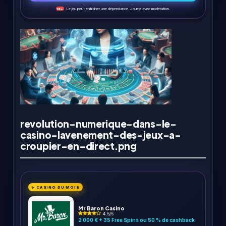
Le jeu peut entraîner une dépendance. Jouez avec modération.
18+
revolution-numerique-dans-le-
casino-lavenement-des-jeux-a-
croupier-en-direct.png
✨ CASINO DU MOIS
Mr Baron Casino
4.5/5
2 000 € + 35 Free Spins ou 50 % de cashback