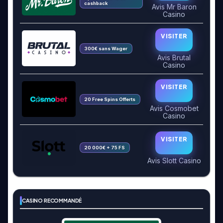
cashback
Avis Mr Baron
Casino
VISITER
300€ sans Wager
Avis Brutal
Casino
VISITER
20 Free Spins Offerts
Avis Cosmobet
Casino
VISITER
20 000€ + 75 FS
Avis Slott Casino
CASINO RECOMMANDÉ