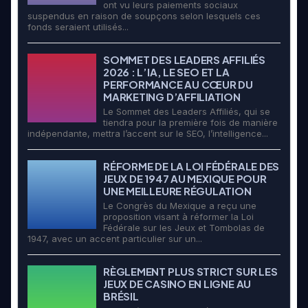
ont vu leurs paiements sociaux
suspendus en raison de soupçons selon lesquels ces
fonds seraient utilisés...
SOMMET DES LEADERS AFFILIÉS
2026 : L’IA, LE SEO ET LA
PERFORMANCE AU CŒUR DU
MARKETING D’AFFILIATION
Le Sommet des Leaders Affiliés, qui se
tiendra pour la première fois de manière
indépendante, mettra l’accent sur le SEO, l’intelligence...
RÉFORME DE LA LOI FÉDÉRALE DES
JEUX DE 1947 AU MEXIQUE POUR
UNE MEILLEURE RÉGULATION
Le Congrès du Mexique a reçu une
proposition visant à réformer la Loi
Fédérale sur les Jeux et Tombolas de
1947, avec un accent particulier sur un...
RÈGLEMENT PLUS STRICT SUR LES
JEUX DE CASINO EN LIGNE AU
BRÉSIL