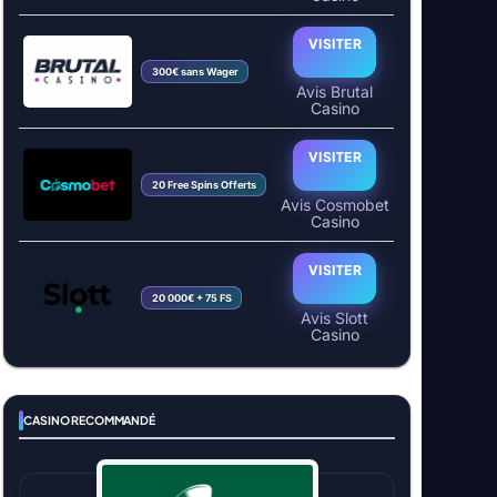
VISITER
300€ sans Wager
Avis Brutal
Casino
VISITER
20 Free Spins Offerts
Avis Cosmobet
Casino
VISITER
20 000€ + 75 FS
Avis Slott
Casino
CASINO RECOMMANDÉ