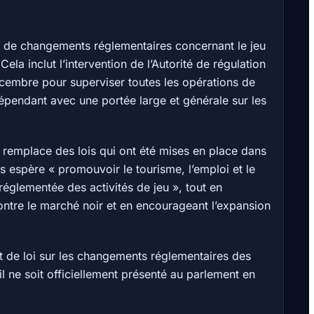
e de changements réglementaires concernant le jeu
Cela inclut l’intervention de l’Autorité de régulation
décembre pour superviser toutes les opérations de
épendant avec une portée large et générale sur les
s remplace des lois qui ont été mises en place dans
 espère « promouvoir le tourisme, l’emploi et le
glementée des activités de jeu », tout en
contre le marché noir et en encourageant l’expansion
t de loi sur les changements réglementaires des
il ne soit officiellement présenté au parlement en