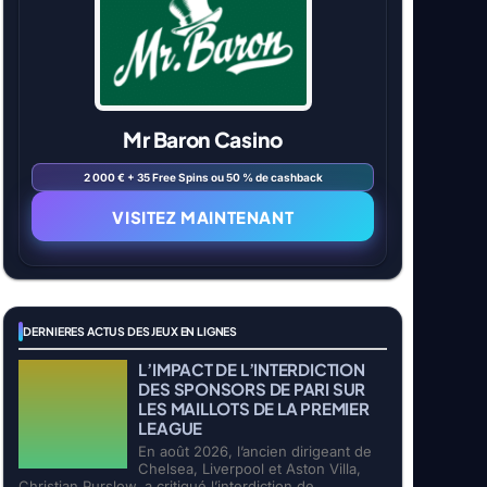
Mr Baron Casino
2 000 € + 35 Free Spins ou 50 % de cashback
VISITEZ MAINTENANT
DERNIERES ACTUS DES JEUX EN LIGNES
L’IMPACT DE L’INTERDICTION
DES SPONSORS DE PARI SUR
LES MAILLOTS DE LA PREMIER
LEAGUE
En août 2026, l’ancien dirigeant de
Chelsea, Liverpool et Aston Villa,
Christian Purslow, a critiqué l’interdiction de