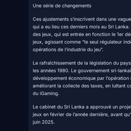
Une série de changements
Ces ajustements s’inscrivent dans une vagu
qui a eu lieu ces derniers mois au Sri Lanka. 
des jeux, qui est entrée en fonction le 1er 
jeux, agissant comme “le seul régulateur ind
opérations de l’industrie du jeu”.
Le rafraîchissement de la législation du pay
les années 1980. Le gouvernement sri-lankais
développement économique par l’opération ré
améliorant la collecte des taxes, en luttant 
du iGaming.
Le cabinet du Sri Lanka a approuvé un proje
jeux en février de l’année dernière, avant qu’
juin 2025.