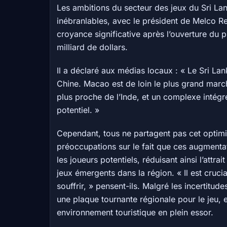
Les ambitions du secteur des jeux du Sri La
inébranlables, avec le président de Melco R
croyance significative après l’ouverture du p
milliard de dollars.
Il a déclaré aux médias locaux : « Le Sri La
Chine. Macao est de loin le plus grand marc
plus proche de l’Inde, et un complexe intégr
potentiel. »
Cependant, tous ne partagent pas cet optim
préoccupations sur le fait que ces augmentat
les joueurs potentiels, réduisant ainsi l’attr
jeux émergents dans la région. « Il est crucia
souffrir, » pensent-ils. Malgré les incertit
une plaque tournante régionale pour le jeu, e
environnement touristique en plein essor.