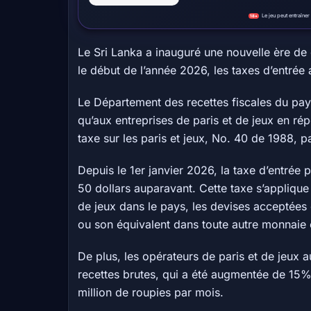
Le jeu peut entraîne
18+
Le Sri Lanka a inauguré une nouvelle ère de
le début de l’année 2026, les taxes d’entrée 
Le Département des recettes fiscales du pay
qu’aux entreprises de paris et de jeux en r
taxe sur les paris et jeux, No. 40 de 1988,
Depuis le 1er janvier 2026, la taxe d’entrée 
50 dollars auparavant. Cette taxe s’appliqu
de jeux dans le pays, les devises acceptées é
ou son équivalent dans toute autre monnaie 
De plus, les opérateurs de paris et de jeux a
recettes brutes, qui a été augmentée de 15%
million de roupies par mois.