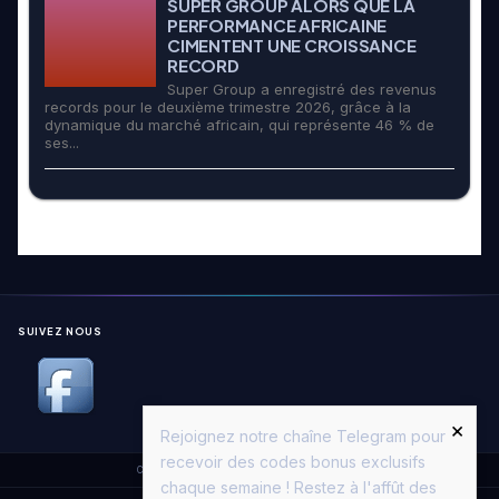
SUPER GROUP ALORS QUE LA
PERFORMANCE AFRICAINE
CIMENTENT UNE CROISSANCE
RECORD
Super Group a enregistré des revenus
records pour le deuxième trimestre 2026, grâce à la
dynamique du marché africain, qui représente 46 % de
ses...
SUIVEZ NOUS
×
Rejoignez notre chaîne Telegram pour
recevoir des codes bonus exclusifs
Copyright © 2026. All Rights Reserved.
Casino Moon
chaque semaine ! Restez à l'affût des