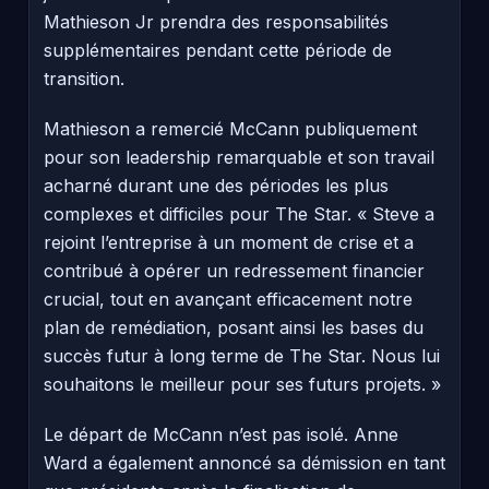
Mathieson Jr prendra des responsabilités
supplémentaires pendant cette période de
transition.
Mathieson a remercié McCann publiquement
pour son leadership remarquable et son travail
acharné durant une des périodes les plus
complexes et difficiles pour The Star. « Steve a
rejoint l’entreprise à un moment de crise et a
contribué à opérer un redressement financier
crucial, tout en avançant efficacement notre
plan de remédiation, posant ainsi les bases du
succès futur à long terme de The Star. Nous lui
souhaitons le meilleur pour ses futurs projets. »
Le départ de McCann n’est pas isolé. Anne
Ward a également annoncé sa démission en tant