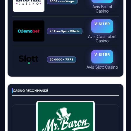
300€ sans Wager
Avis Brutal
Casino
VISITER
20 Free Spins Offerts
Avis Cosmobet
Casino
VISITER
20 000€ + 75 FS
Avis Slott Casino
CASINO RECOMMANDÉ