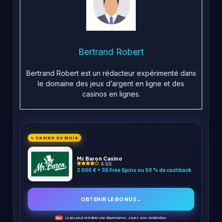
Bertrand Robert
Bertrand Robert est un rédacteur expérimenté dans
le domaine des jeux d’argent en ligne et des
casinos en lignes.
✨ CASINO DU MOIS
Mr Baron Casino
4.5/5
2 000 € + 35 Free Spins ou 50 % de cashback
OBTENIR LE BONUS
→
Le jeu peut entraîner une dépendance. Jouez avec modération.
18+