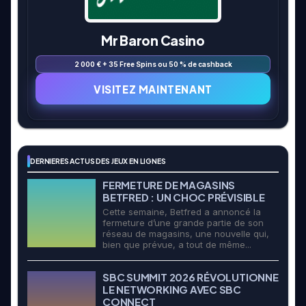
Mr Baron Casino
2 000 € + 35 Free Spins ou 50 % de cashback
VISITEZ MAINTENANT
DERNIERES ACTUS DES JEUX EN LIGNES
FERMETURE DE MAGASINS
BETFRED : UN CHOC PRÉVISIBLE
Cette semaine, Betfred a annoncé la
fermeture d’une grande partie de son
réseau de magasins, une nouvelle qui,
bien que prévue, a tout de même...
SBC SUMMIT 2026 RÉVOLUTIONNE
LE NETWORKING AVEC SBC
CONNECT