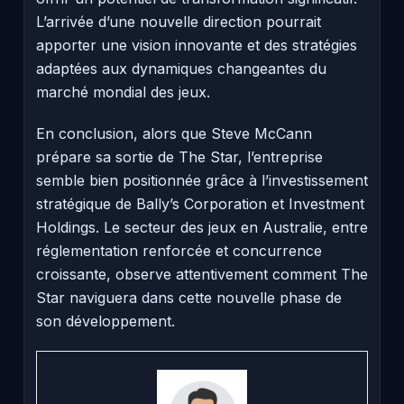
L’arrivée d’une nouvelle direction pourrait
apporter une vision innovante et des stratégies
adaptées aux dynamiques changeantes du
marché mondial des jeux.
En conclusion, alors que Steve McCann
prépare sa sortie de The Star, l’entreprise
semble bien positionnée grâce à l’investissement
stratégique de Bally’s Corporation et Investment
Holdings. Le secteur des jeux en Australie, entre
réglementation renforcée et concurrence
croissante, observe attentivement comment The
Star naviguera dans cette nouvelle phase de
son développement.