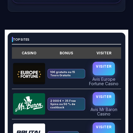
TOP SITES
CASINO
BONUS
VISITER
VISITER
10€ gratuits ou 15
Tours Gratuits
Avis Europe
Fortune Casino
VISITER
2 000 € + 35 Free
Spins ou 50 % de
cashback
Avis Mr Baron
Casino
VISITER