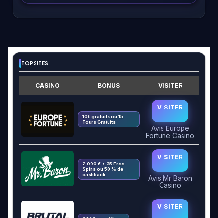
TOP SITES
CASINO
BONUS
VISITER
VISITER
10€ gratuits ou 15
Tours Gratuits
Avis Europe
Fortune Casino
VISITER
2 000 € + 35 Free
Spins ou 50 % de
cashback
Avis Mr Baron
Casino
VISITER