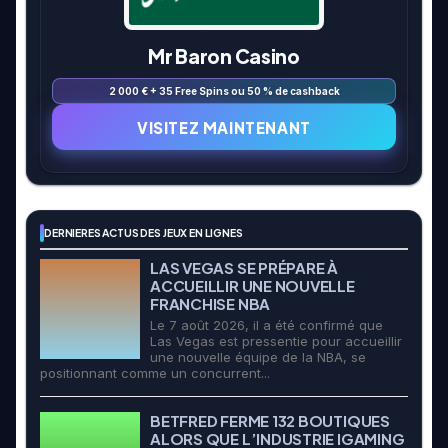
Mr Baron Casino
2 000 € + 35 Free Spins ou 50 % de cashback
VISITEZ MAINTENANT
DERNIERES ACTUS DES JEUX EN LIGNES
LAS VEGAS SE PRÉPARE À
ACCUEILLIR UNE NOUVELLE
FRANCHISE NBA
Le 7 août 2026, il a été confirmé que
Las Vegas est pressentie pour accueillir
une nouvelle équipe de la NBA, se
positionnant comme un concurrent...
BETFRED FERME 132 BOUTIQUES
ALORS QUE L’INDUSTRIE IGAMING