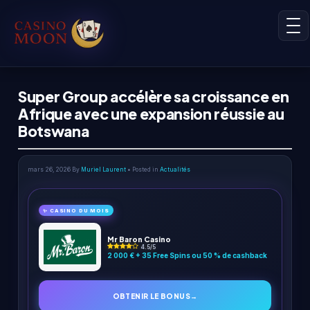
Super Group accélère sa croissance en
Afrique avec une expansion réussie au
Botswana
mars 26, 2026
By
Muriel Laurent
• Posted in
Actualités
✨ CASINO DU MOIS
Mr Baron Casino
4.5/5
2 000 € + 35 Free Spins ou 50 % de cashback
OBTENIR LE BONUS
→