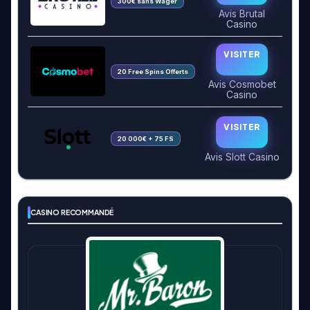
300€ sans Wager
Avis Brutal
Casino
VISITER
20 Free Spins Offerts
Avis Cosmobet
Casino
VISITER
20 000€ + 75 FS
Avis Slott Casino
CASINO RECOMMANDÉ