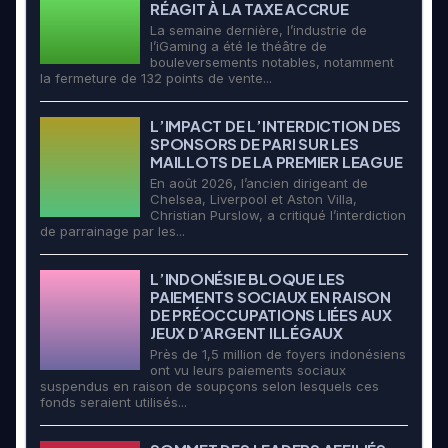
RÉAGIT À LA TAXE ACCRUE
La semaine dernière, l’industrie de
l’iGaming a été le théâtre de
bouleversements notables, notamment
la fermeture de 132 points de vente...
L’IMPACT DE L’INTERDICTION DES
SPONSORS DE PARI SUR LES
MAILLOTS DE LA PREMIER LEAGUE
En août 2026, l’ancien dirigeant de
Chelsea, Liverpool et Aston Villa,
Christian Purslow, a critiqué l’interdiction
de parrainage par les...
L’INDONÉSIE BLOQUE LES
PAIEMENTS SOCIAUX EN RAISON
DE PRÉOCCUPATIONS LIÉES AUX
JEUX D’ARGENT ILLÉGAUX
Près de 1,5 million de foyers indonésiens
ont vu leurs paiements sociaux
suspendus en raison de soupçons selon lesquels ces
fonds seraient utilisés...