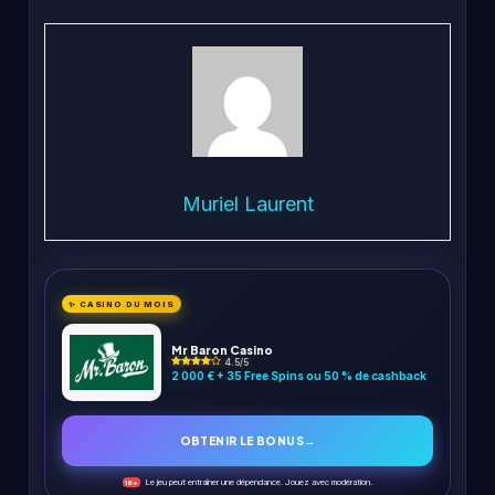
Muriel Laurent
✨ CASINO DU MOIS
Mr Baron Casino
4.5/5
2 000 € + 35 Free Spins ou 50 % de cashback
OBTENIR LE BONUS
→
Le jeu peut entraîner une dépendance. Jouez avec modération.
18+