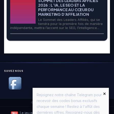
SOMMET DES LEADERS AFFILIÉS
2026 : L’IA, LE SEO ET LA
PERFORMANCE AU CŒUR DU
MARKETING D’AFFILIATION
Le Sommet des Leaders Affiliés, qui se
tiendra pour la première fois de manière
indépendante, mettra l’accent sur le SEO, l’intelligence...
SUIVEZ NOUS
×
Rejoignez notre chaîne Telegram pour
recevoir des codes bonus exclusifs
Copyright © 2026. All Rights Reserved.
Casino Moon
chaque semaine ! Restez à l'affût des
dernières offres. Rejoignez-nous dès
Le jeu peut entraîner une dépendance. Jouez avec
18+