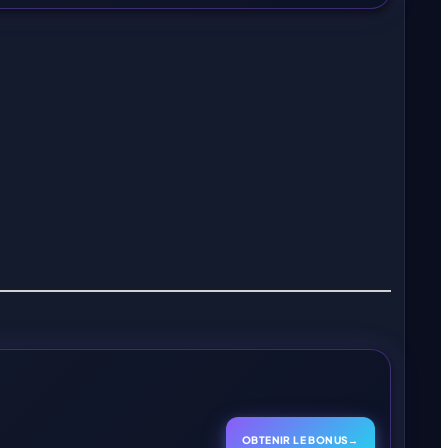
OBTENIR LE BONUS
→