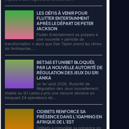
LES DÉFIS À VENIR POUR
FLUTTER ENTERTAINMENT
APRÈS LE DÉPART DE PETER
JACKSON
Flutter Entertainment se prépare à
une nouvelle « période de
transformation » alors que Dan Taylor prend les rênes
de l’entreprise,...
BET365 ET UNIBET BLOQUÉS
PAR LA NOUVELLE AUTORITÉ DE
RÉGULATION DES JEUX DU SRI
LANKA
Le 1er août 2026, l’Autorité de
Régulation des Jeux nouvellement
établie au Sri Lanka a pris une mesure décisive en
bloquant 24 opérateurs de...
ODIBETS RENFORCE SA
PRÉSENCE DANS L’IGAMING EN
AFRIQUE DE L’EST
Odibets a consolidé sa présence en