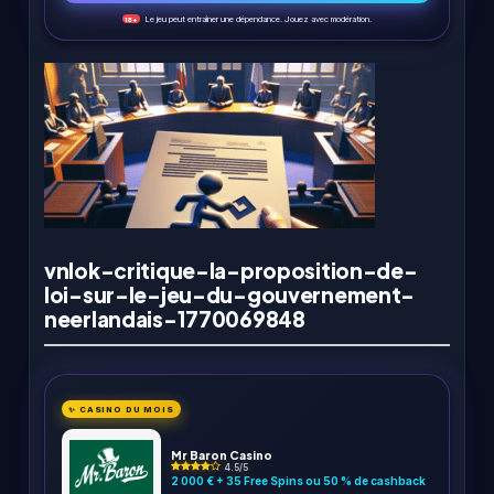
Le jeu peut entraîner une dépendance. Jouez avec modération.
18+
vnlok-critique-la-proposition-de-
loi-sur-le-jeu-du-gouvernement-
neerlandais-1770069848
✨ CASINO DU MOIS
Mr Baron Casino
4.5/5
2 000 € + 35 Free Spins ou 50 % de cashback