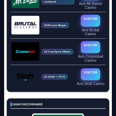
cashback
Avis Mr Baron
Casino
VISITER
300€ sans Wager
Avis Brutal
Casino
VISITER
20 Free Spins Offerts
Avis Cosmobet
Casino
VISITER
20 000€ + 75 FS
Avis Slott Casino
CASINO RECOMMANDÉ