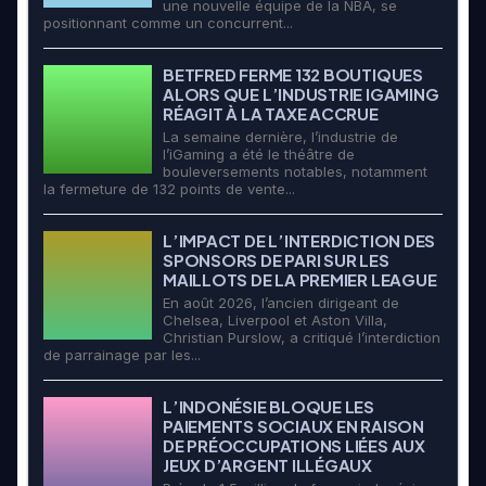
une nouvelle équipe de la NBA, se
positionnant comme un concurrent...
BETFRED FERME 132 BOUTIQUES
ALORS QUE L’INDUSTRIE IGAMING
RÉAGIT À LA TAXE ACCRUE
La semaine dernière, l’industrie de
l’iGaming a été le théâtre de
bouleversements notables, notamment
la fermeture de 132 points de vente...
L’IMPACT DE L’INTERDICTION DES
SPONSORS DE PARI SUR LES
MAILLOTS DE LA PREMIER LEAGUE
En août 2026, l’ancien dirigeant de
Chelsea, Liverpool et Aston Villa,
Christian Purslow, a critiqué l’interdiction
de parrainage par les...
L’INDONÉSIE BLOQUE LES
PAIEMENTS SOCIAUX EN RAISON
DE PRÉOCCUPATIONS LIÉES AUX
JEUX D’ARGENT ILLÉGAUX