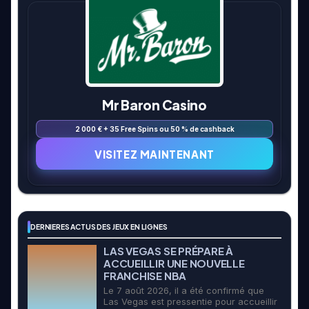
Mr Baron Casino
2 000 € + 35 Free Spins ou 50 % de cashback
VISITEZ MAINTENANT
DERNIERES ACTUS DES JEUX EN LIGNES
LAS VEGAS SE PRÉPARE À
ACCUEILLIR UNE NOUVELLE
FRANCHISE NBA
Le 7 août 2026, il a été confirmé que
Las Vegas est pressentie pour accueillir