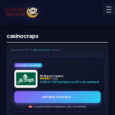
casinocraps
novembre 18, 2017
By
Bernard Leroy
• Posted in
✨ CASINO DU MOIS
Mr Baron Casino
4.5/5
2 000 € + 35 Free Spins ou 50 % de cashback
OBTENIR LE BONUS
→
Le jeu peut entraîner une dépendance. Jouez avec modération.
18+