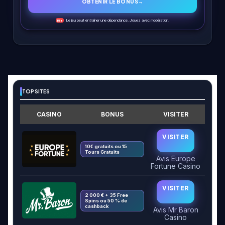
OBTENIR LE BONUS
→
Le jeu peut entraîner une dépendance. Jouez avec modération.
18+
TOP SITES
CASINO
BONUS
VISITER
VISITER
10€ gratuits ou 15
Tours Gratuits
Avis Europe
Fortune Casino
VISITER
2 000 € + 35 Free
Spins ou 50 % de
cashback
Avis Mr Baron
Casino