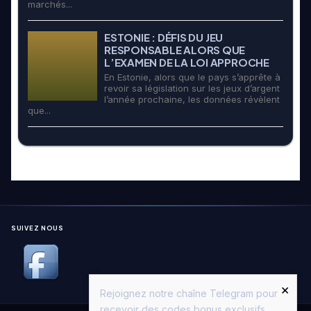
marchés...
ESTONIE : DÉFIS DU JEU
RESPONSABLE ALORS QUE
L’EXAMEN DE LA LOI APPROCHE
En Estonie, alors que le pays s’apprête à
revoir sa législation sur les jeux d’argent
l’année prochaine, les données révèlent
que...
SUIVEZ NOUS
×
Rejoignez notre chaîne Telegram pour
recevoir des codes bonus exclusifs