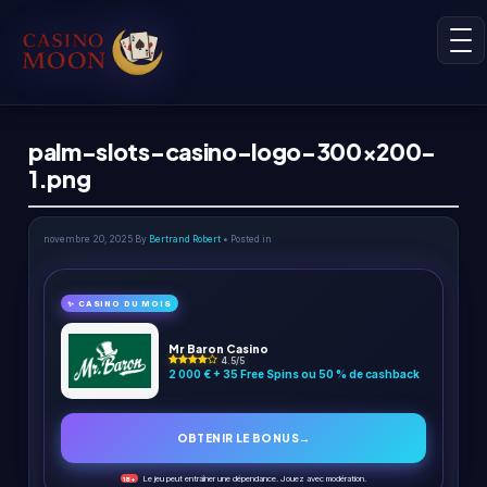
palm-slots-casino-logo-300×200-
1.png
novembre 20, 2025
By
Bertrand Robert
• Posted in
✨ CASINO DU MOIS
Mr Baron Casino
4.5/5
2 000 € + 35 Free Spins ou 50 % de cashback
OBTENIR LE BONUS
→
Le jeu peut entraîner une dépendance. Jouez avec modération.
18+