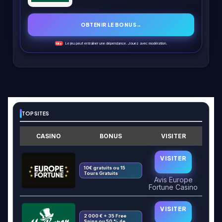
OBTENIR LE BONUS
→
Le jeu peut entraîner une dépendance. Jouez avec modération.
18+
TOP SITES
CASINO
BONUS
VISITER
VISITER
10€ gratuits ou 15
Tours Gratuits
Avis Europe
Fortune Casino
VISITER
2 000 € + 35 Free
Spins ou 50 % de