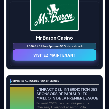
Mr Baron Casino
2 000 € + 35 Free Spins ou 50 % de cashback
VISITEZ MAINTENANT
DERNIERES ACTUS DES JEUX EN LIGNES
L’IMPACT DE L’INTERDICTION DES
SPONSORS DE PARI SUR LES
MAILLOTS DE LA PREMIER LEAGUE
En août 2026, l’ancien dirigeant de
Chelsea, Liverpool et Aston Villa,