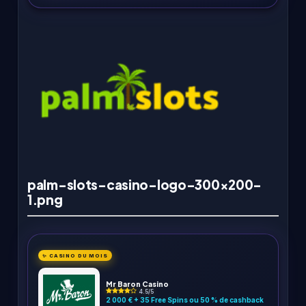
palm-slots-casino-logo-300×200-
1.png
✨ CASINO DU MOIS
Mr Baron Casino
4.5/5
2 000 € + 35 Free Spins ou 50 % de cashback