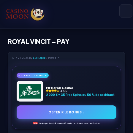
ROYAL VINCIT – PAY
juin 21, 2024
By
Luc Lopez
• Posted in
✨ CASINO DU MOIS
Mr Baron Casino
4.5/5
2 000 € + 35 Free Spins ou 50 % de cashback
OBTENIR LE BONUS
→
Le jeu peut entraîner une dépendance. Jouez avec modération.
18+