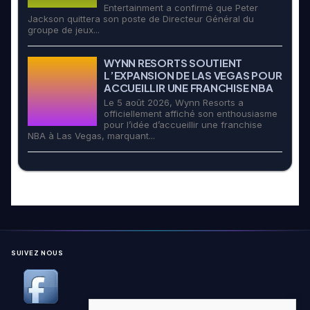
Entertainment a confirmé que Peter
Jackson quittera son poste de Directeur Général du
groupe de jeux...
WYNN RESORTS SOUTIENT
L’EXPANSION DE LAS VEGAS POUR
ACCUEILLIR UNE FRANCHISE NBA
Le 5 août 2026, Wynn Resorts a
officiellement affiché son enthousiasme
pour l’idée d’accueillir une franchise
NBA à Las Vegas, marquant...
SUIVEZ NOUS