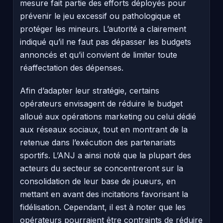
mesure fait partie des efforts déployés pour
prévenir le jeu excessif ou pathologique et
protéger les mineurs. L’autorité a clairement
indiqué qu’il ne faut pas dépasser les budgets
annoncés et qu’il convient de limiter toute
réaffectation des dépenses.
Afin d’adapter leur stratégie, certains
opérateurs envisagent de réduire le budget
alloué aux opérations marketing ou celui dédié
aux réseaux sociaux, tout en montrant de la
retenue dans l’exécution des partenariats
sportifs. L’ANJ a ainsi noté que la plupart des
acteurs du secteur se concentreront sur la
consolidation de leur base de joueurs, en
mettant en avant des incitations favorisant la
fidélisation. Cependant, il est à noter que les
opérateurs pourraient être contraints de réduire