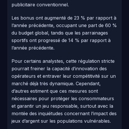
publicitaire conventionnel.
Les bonus ont augmenté de 23 % par rapport à
l’année précédente, occupant une part de 60 %
du budget global, tandis que les parrainages
sportifs ont progressé de 14 % par rapport à
l’année précédente.
Pour certains analystes, cette régulation stricte
pourrait freiner la capacité d’innovation des
opérateurs et entraver leur compétitivité sur un
marché déjà très dynamique. Cependant,
d’autres estiment que ces mesures sont
nécessaires pour protéger les consommateurs
et garantir un jeu responsable, surtout avec la
montée des inquiétudes concernant l’impact des
jeux d’argent sur les populations vulnérables.