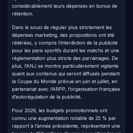
considérablement leurs dépenses en bonus de
rétention.
Dans le souci de réguler plus strictement les
dépenses marketing, des propositions ont été
réitérées, y compris l’interdiction de la publicité
pour les paris sportifs durant les matchs et une
réglementation plus stricte des parrainages. De
plus, l’ANJ se montre particulièrement vigilante
quant aux contenus qui seront diffusés pendant
la Coupe du Monde prévue en juin et juillet, en
partenariat avec l’ARPP, l’organisation française
d’autorégulation de la publicité.
Pour 2026, les budgets promotionnels ont
connu une augmentation notable de 25 % par
rapport à l’année précédente, représentant une