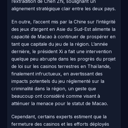
l’extradition de Chen Zhi, soulignant un
alignement stratégique clair entre les deux pays.
En outre, l’accent mis par la Chine sur l’intégrité
des jeux d’argent en Asie du Sud-Est alimente la
capacité de Macao à continuer de prospérer en
tant que capitale du jeu de la région. L’année
dernière, le président Xi a fait une intervention
quelque peu abrupte dans les progrès du projet
de loi sur les casinos terrestres en Thaïlande,
finalement infructueux, en avertissant des
impacts potentiels du jeu réglementé sur la
criminalité dans la région, un geste que
beaucoup ont considéré comme visant à
atténuer la menace pour le statut de Macao.
Cependant, certains experts estiment que la
fermeture des casinos et les efforts déployés