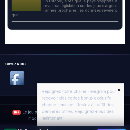
En Estonie, alors que le pays s’apprête à
revoir sa législation sur les jeux d’argent
l’année prochaine, les données révèlent
que...
SUIVEZ NOUS
×
Rejoignez notre chaîne Telegram pour
recevoir des codes bonus exclusifs
Copyright © 2026. All Rights Reserved.
Casino Moon
chaque semaine ! Restez à l'affût des
dernières offres. Rejoignez-nous dès
Le jeu peut entraîner une dépendance. Jouez avec
18+
maintenant !
modération.
Joueurs Info Service
·
ANJ