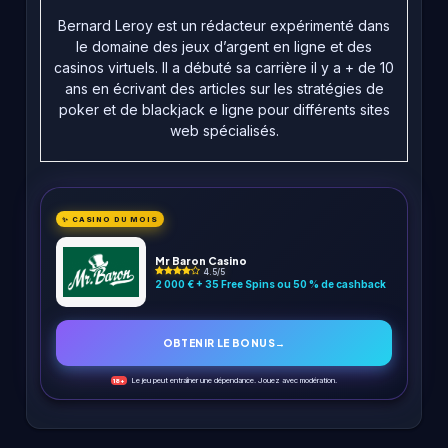
Bernard Leroy est un rédacteur expérimenté dans
le domaine des jeux d’argent en ligne et des
casinos virtuels. Il a débuté sa carrière il y a + de 10
ans en écrivant des articles sur les stratégies de
poker et de blackjack e ligne pour différents sites
web spécialisés.
✨ CASINO DU MOIS
Mr Baron Casino
4.5/5
2 000 € + 35 Free Spins ou 50 % de cashback
OBTENIR LE BONUS
→
Le jeu peut entraîner une dépendance. Jouez avec modération.
18+