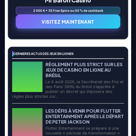
Mr Baron Casino
2 000 € + 35 Free Spins ou 50 % de cashback
VISITEZ MAINTENANT
DERNIERES ACTUS DES JEUX EN LIGNES
RÈGLEMENT PLUS STRICT SUR LES
JEUX DE CASINO EN LIGNE AU
BRÉSIL
Le 6 août 2026, la Secrétariat des Prix et
des Paris (SPA) du Brésil s’apprête à
publier un décret qui imposera des
règles plus strictes sur...
LES DÉFIS À VENIR POUR FLUTTER
ENTERTAINMENT APRÈS LE DÉPART
DE PETER JACKSON
Flutter Entertainment se prépare à une
nouvelle « période de transformation »