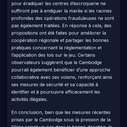
pour éradiquer les centres d’escroquerie ne
suffiront pas à endiguer la marée si les racines
profondes des opérations frauduleuses ne sont
pas également traitées. En réponse à cela, des
propositions ont été faites pour améliorer la
coopération régionale et partager les bonnes
pratiques concernant la réglementation et
l’application des lois sur le jeu. Certains
observateurs suggèrent que le Cambodge
pourrait également bénéficier d’une approche
collaborative avec ses voisins, renforçant ainsi
ses mesures de sécurité et sa capacité à
identifier et à poursuivre efficacement les
activités illégales.
En conclusion, bien que les mesures récentes
prises par le Cambodge sous la pression de la
Chine soient un pas dans la bonne direction, le