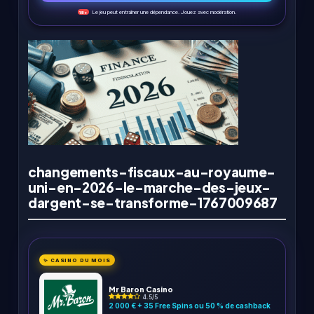
Le jeu peut entraîner une dépendance. Jouez avec modération.
18+
changements-fiscaux-au-royaume-
uni-en-2026-le-marche-des-jeux-
dargent-se-transforme-1767009687
✨ CASINO DU MOIS
Mr Baron Casino
4.5/5
2 000 € + 35 Free Spins ou 50 % de cashback