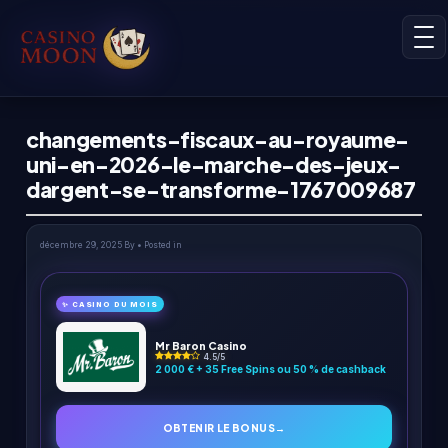
changements-fiscaux-au-royaume-
uni-en-2026-le-marche-des-jeux-
dargent-se-transforme-1767009687
décembre 29, 2025
By
• Posted in
✨ CASINO DU MOIS
Mr Baron Casino
4.5/5
2 000 € + 35 Free Spins ou 50 % de cashback
OBTENIR LE BONUS
→