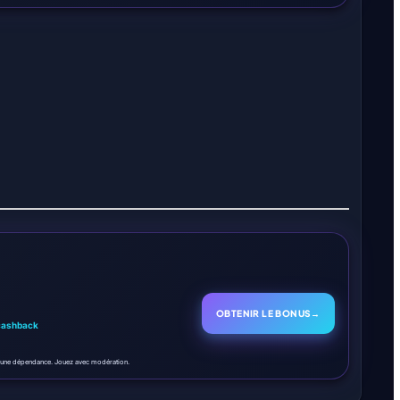
OBTENIR LE BONUS
→
 cashback
r une dépendance. Jouez avec modération.