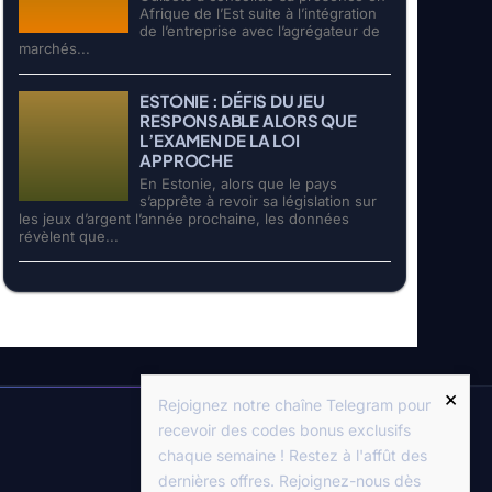
Afrique de l’Est suite à l’intégration
de l’entreprise avec l’agrégateur de
marchés...
ESTONIE : DÉFIS DU JEU
RESPONSABLE ALORS QUE
L’EXAMEN DE LA LOI
APPROCHE
En Estonie, alors que le pays
s’apprête à revoir sa législation sur
les jeux d’argent l’année prochaine, les données
révèlent que...
×
Rejoignez notre chaîne Telegram pour
recevoir des codes bonus exclusifs
chaque semaine ! Restez à l'affût des
dernières offres. Rejoignez-nous dès