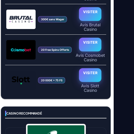
VISITER
300€ sans Wager
Avis Brutal
Casino
VISITER
20 Free Spins Offerts
Avis Cosmobet
Casino
VISITER
20 000€ + 75 FS
Avis Slott
Casino
CASINO RECOMMANDÉ