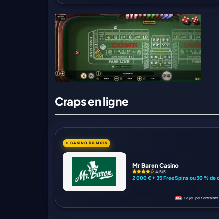
Craps en ligne
✨ CASINO DU MOIS
Mr Baron Casino
4.5/5
2 000 € + 35 Free Spins ou 50 % de
Le jeu peut entraîne
18+