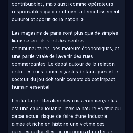
contribuables, mais aussi comme opérateurs
responsables qui contribuent à l’enrichissement
culturel et sportif de la nation. »
Les magasins de paris sont plus que de simples
lieux de jeu : ils sont des centres
communautaires, des moteurs économiques, et
une partie vitale de l’avenir des rues
commerçantes. Le débat autour de la relation
entre les rues commerçantes britanniques et le
secteur du jeu doit tenir compte de cet impact
humain essentiel.
Limiter la prolifération des rues commerçantes
est une cause louable, mais la nature volatile du
débat actuel risque de faire d’une industrie
aimée et riche en histoire une victime des
guerres culturelles, ce qui pourrait porter un