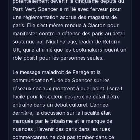
potentiellement devenir le cinquième député du
Parti Vert, Spencer a milité avec ferveur pour
une réglementation accrue des magasins de
paris. Elle s’est même rendue à Clacton pour
manifester contre la défense des paris au détail
soutenue par Nigel Farage, leader de Reform
UK, qui a affirmé que les bookmakers jouent un
rôle positif pour les personnes seules.
Le message maladroit de Farage et la
communication fluide de Spencer sur les
réseaux sociaux montrent à quel point il serait
facile pour le secteur des jeux de détail d’être
entraîné dans un débat culturel. L’année
dernière, la discussion sur la fiscalité était
marquée par le tribalisme et le manque de
nuances ; l’avenir des paris dans les rues
commerçantes ne doit pas tomber dans ce