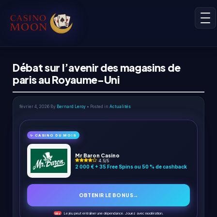
Débat sur l’avenir des magasins de
paris au Royaume-Uni
février 4, 2026
By
Bernard Leroy
• Posted in
Actualités
✨ CASINO DU MOIS
Mr Baron Casino
4.5/5
2 000 € + 35 Free Spins ou 50 % de cashback
OBTENIR LE BONUS
→
Le jeu peut entraîner une dépendance. Jouez avec modération.
18+