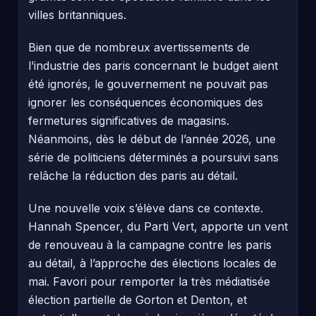
villes britanniques.
Bien que de nombreux avertissements de
l’industrie des paris concernant le budget aient
été ignorés, le gouvernement ne pouvait pas
ignorer les conséquences économiques des
fermetures significatives de magasins.
Néanmoins, dès le début de l’année 2026, une
série de politiciens déterminés a poursuivi sans
relâche la réduction des paris au détail.
Une nouvelle voix s’élève dans ce contexte.
Hannah Spencer, du Parti Vert, apporte un vent
de renouveau à la campagne contre les paris
au détail, à l’approche des élections locales de
mai. Favori pour remporter la très médiatisée
élection partielle de Gorton et Denton, et