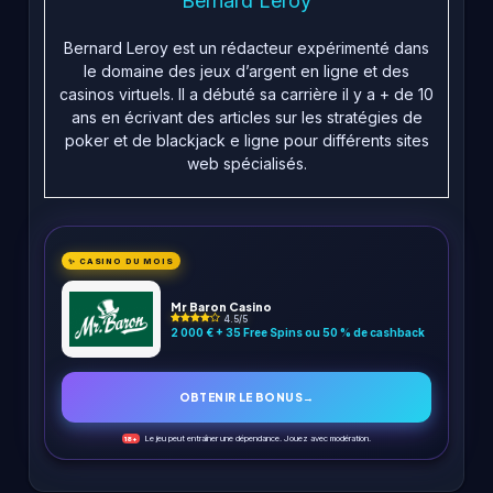
Bernard Leroy
Bernard Leroy est un rédacteur expérimenté dans
le domaine des jeux d’argent en ligne et des
casinos virtuels. Il a débuté sa carrière il y a + de 10
ans en écrivant des articles sur les stratégies de
poker et de blackjack e ligne pour différents sites
web spécialisés.
✨ CASINO DU MOIS
Mr Baron Casino
4.5/5
2 000 € + 35 Free Spins ou 50 % de cashback
OBTENIR LE BONUS
→
Le jeu peut entraîner une dépendance. Jouez avec modération.
18+