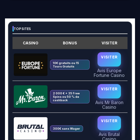
TOP SITES
CASINO
BONUS
VISITER
VISITER
10€ gratuits ou 15
Tours Gratuits
Avis Europe
Fortune Casino
VISITER
2 000 € + 35 Free
Spins ou 50 % de
cashback
Avis Mr Baron
Casino
VISITER
300€ sans Wager
Avis Brutal
Casino