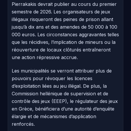
Pierrakakis devrait publier au cours du premier
semestre de 2026. Les organisateurs de jeux
illégaux risqueront des peines de prison allant
jusqu’à dix ans et des amendes de 50 000 à 100
000 euros. Les circonstances aggravantes telles
que les récidives, l’implication de mineurs ou la
réouverture de locaux clôturés entraîneront
une action répressive accrue.
Les municipalités se verront attribuer plus de
pouvoirs pour révoquer les licences
d’exploitation liées au jeu illégal. De plus, la
Commission hellénique de supervision et de
contrôle des jeux (EEEP), le régulateur des jeux
en Grèce, bénéficiera d’une autorité d’enquête
élargie et de mécanismes d’application
renforcés.