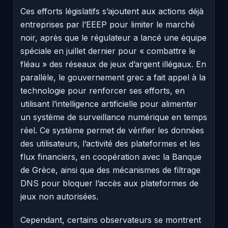
Ces efforts législatifs s’ajoutent aux actions déjà
entreprises par l’EEEP pour limiter le marché
noir, après que le régulateur a lancé une équipe
spéciale en juillet dernier pour « combattre le
fléau » des réseaux de jeux d’argent illégaux. En
parallèle, le gouvernement grec a fait appel à la
technologie pour renforcer ses efforts, en
utilisant l’intelligence artificielle pour alimenter
un système de surveillance numérique en temps
réel. Ce système permet de vérifier les données
des utilisateurs, l’activité des plateformes et les
flux financiers, en coopération avec la Banque
de Grèce, ainsi que des mécanismes de filtrage
DNS pour bloquer l’accès aux plateformes de
jeux non autorisées.
Cependant, certains observateurs se montrent