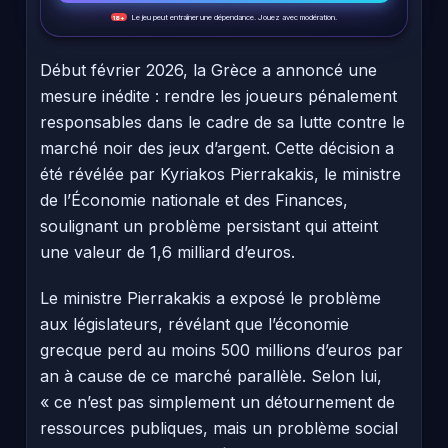
Le jeu peut entraîner une dépendance. Jouez avec modération.
18+
Début février 2026, la Grèce a annoncé une
mesure inédite : rendre les joueurs pénalement
responsables dans le cadre de sa lutte contre le
marché noir des jeux d’argent. Cette décision a
été révélée par Kyriakos Pierrakakis, le ministre
de l’Économie nationale et des Finances,
soulignant un problème persistant qui atteint
une valeur de 1,6 milliard d’euros.
Le ministre Pierrakakis a exposé le problème
aux législateurs, révélant que l’économie
grecque perd au moins 500 millions d’euros par
an à cause de ce marché parallèle. Selon lui,
« ce n’est pas simplement un détournement de
ressources publiques, mais un problème social