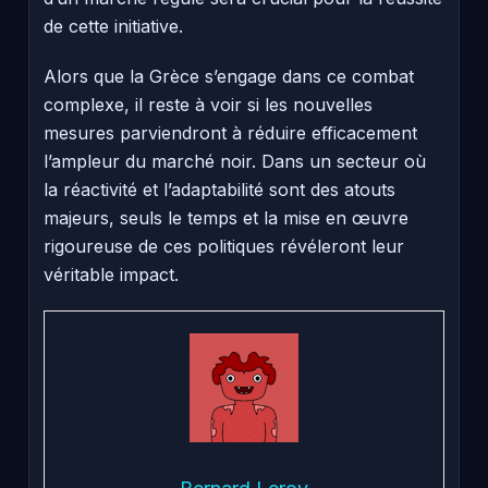
de cette initiative.
Alors que la Grèce s’engage dans ce combat
complexe, il reste à voir si les nouvelles
mesures parviendront à réduire efficacement
l’ampleur du marché noir. Dans un secteur où
la réactivité et l’adaptabilité sont des atouts
majeurs, seuls le temps et la mise en œuvre
rigoureuse de ces politiques révéleront leur
véritable impact.