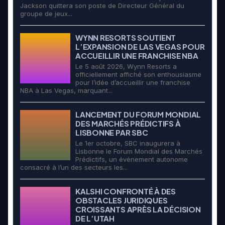
Jackson quittera son poste de Directeur Général du
groupe de jeux...
WYNN RESORTS SOUTIENT
L’EXPANSION DE LAS VEGAS POUR
ACCUEILLIR UNE FRANCHISE NBA
Le 5 août 2026, Wynn Resorts a
officiellement affiché son enthousiasme
pour l’idée d’accueillir une franchise
NBA à Las Vegas, marquant...
LANCEMENT DU FORUM MONDIAL
DES MARCHÉS PRÉDICTIFS À
LISBONNE PAR SBC
Le 1er octobre, SBC inaugurera à
Lisbonne le Forum Mondial des Marchés
Prédictifs, un événement autonome
consacré à l’un des secteurs les...
KALSHI CONFRONTÉ À DES
OBSTACLES JURIDIQUES
CROISSANTS APRÈS LA DÉCISION
DE L’UTAH