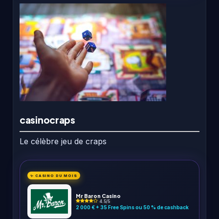
casinocraps
Le célèbre jeu de craps
✨ CASINO DU MOIS
Mr Baron Casino
4.5/5
2 000 € + 35 Free Spins ou 50 % de cashback