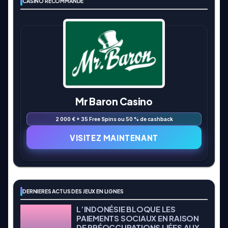
CASINO RECOMMANDÉ
Mr Baron Casino
2 000 € + 35 Free Spins ou 50 % de cashback
VISITEZ MAINTENANT
DERNIERES ACTUS DES JEUX EN LIGNES
L’INDONÉSIE BLOQUE LES
PAIEMENTS SOCIAUX EN RAISON
DE PRÉOCCUPATIONS LIÉES AUX