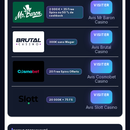
VISITER
2 000 € + 35 Free
Spins ou 50 % de
cashback
Avis Mr Baron
Casino
VISITER
300€ sans Wager
Avis Brutal
Casino
VISITER
20 Free Spins Offerts
Avis Cosmobet
Casino
VISITER
20 000€ + 75 FS
Avis Slott Casino