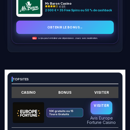
Mr Baron Casino
4.5/5
2 000 € + 35 Free Spins ou 50 % de cashback
OBTENIR LE BONUS
→
Le jeu peut entraîner une dépendance. Jouez avec modération.
18+
TOP SITES
CASINO
BONUS
VISITER
VISITER
10€ gratuits ou 15
Tours Gratuits
Avis Europe
Fortune Casino