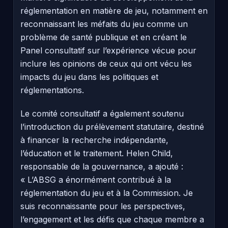
réglementation en matière de jeu, notamment en
reconnaissant les méfaits du jeu comme un
problème de santé publique et en créant le
Panel consultatif sur l’expérience vécue pour
inclure les opinions de ceux qui ont vécu les
impacts du jeu dans les politiques et
réglementations.
Le comité consultatif a également soutenu
l’introduction du prélèvement statutaire, destiné
à financer la recherche indépendante,
l’éducation et le traitement. Helen Child,
responsable de la gouvernance, a ajouté :
« L’ABSG a énormément contribué à la
réglementation du jeu et à la Commission. Je
suis reconnaissante pour les perspectives,
l’engagement et les défis que chaque membre a