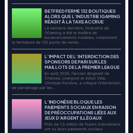
BETFRED FERME 132 BOUTIQUES
ALORS QUE L’INDUSTRIE IGAMING
RÉAGIT À LA TAXE ACCRUE
La semaine dernière, l’industrie de
l’iGaming a été le théâtre de
bouleversements notables, notamment
la fermeture de 132 points de vente...
L’IMPACT DE L’INTERDICTION DES
SPONSORS DE PARI SUR LES
MAILLOTS DE LA PREMIER LEAGUE
En août 2026, l’ancien dirigeant de
Chelsea, Liverpool et Aston Villa,
Christian Purslow, a critiqué l’interdiction
de parrainage par les...
L’INDONÉSIE BLOQUE LES
PAIEMENTS SOCIAUX EN RAISON
DE PRÉOCCUPATIONS LIÉES AUX
JEUX D’ARGENT ILLÉGAUX
Près de 1,5 million de foyers indonésiens
ont vu leurs paiements sociaux