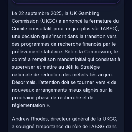
Le 22 septembre 2025, la UK Gambling
Commission (UKGC) a annoncé la fermeture du
Comité consultatif pour un jeu plus sûr (ABSG),
une décision qui s’inscrit dans la transition vers
des programmes de recherche financés par le
prélèvement statutaire. Selon la Commission, le
comité a rempli son mandat initial qui consistait à
superviser et mettre au défi la Stratégie
nationale de réduction des méfaits liés au jeu.
Désormais, l’attention doit se tourner vers « de
nouveaux arrangements mieux alignés sur la
prochaine phase de recherche et de
réglementation ».
Andrew Rhodes, directeur général de la UKGC,
a souligné l’importance du rôle de l’ABSG dans