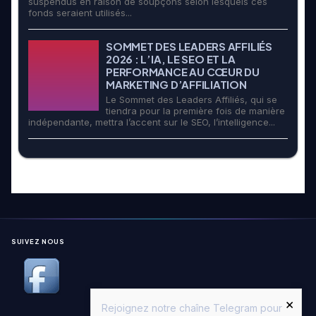
suspendus en raison de soupçons selon lesquels ces
fonds seraient utilisés...
SOMMET DES LEADERS AFFILIÉS
2026 : L’IA, LE SEO ET LA
PERFORMANCE AU CŒUR DU
MARKETING D’AFFILIATION
Le Sommet des Leaders Affiliés, qui se
tiendra pour la première fois de manière
indépendante, mettra l’accent sur le SEO, l’intelligence...
SUIVEZ NOUS
×
Rejoignez notre chaîne Telegram pour