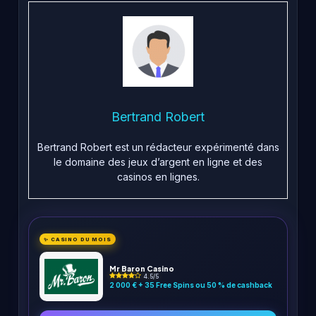
Bertrand Robert
Bertrand Robert est un rédacteur expérimenté dans
le domaine des jeux d’argent en ligne et des
casinos en lignes.
✨ CASINO DU MOIS
Mr Baron Casino
4.5/5
2 000 € + 35 Free Spins ou 50 % de cashback