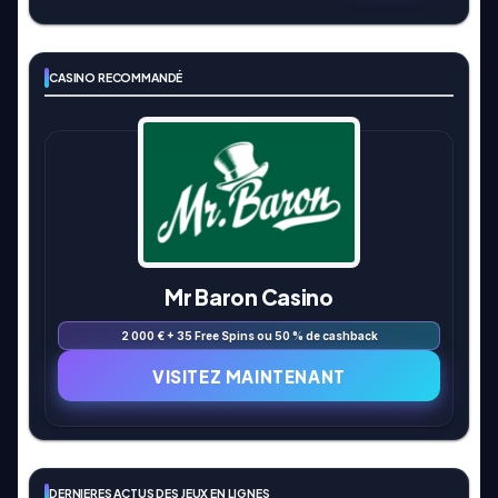
CASINO RECOMMANDÉ
Mr Baron Casino
2 000 € + 35 Free Spins ou 50 % de cashback
VISITEZ MAINTENANT
DERNIERES ACTUS DES JEUX EN LIGNES