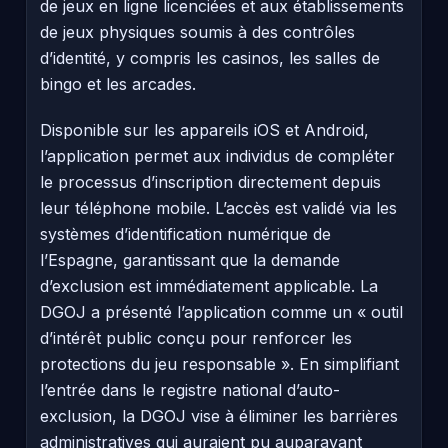
de jeux en ligne licenciées et aux établissements
de jeux physiques soumis à des contrôles
d’identité, y compris les casinos, les salles de
bingo et les arcades.
Disponible sur les appareils iOS et Android,
l’application permet aux individus de compléter
le processus d’inscription directement depuis
leur téléphone mobile. L’accès est validé via les
systèmes d’identification numérique de
l’Espagne, garantissant que la demande
d’exclusion est immédiatement applicable. La
DGOJ a présenté l’application comme un « outil
d’intérêt public conçu pour renforcer les
protections du jeu responsable ». En simplifiant
l’entrée dans le registre national d’auto-
exclusion, la DGOJ vise à éliminer les barrières
administratives qui auraient pu auparavant