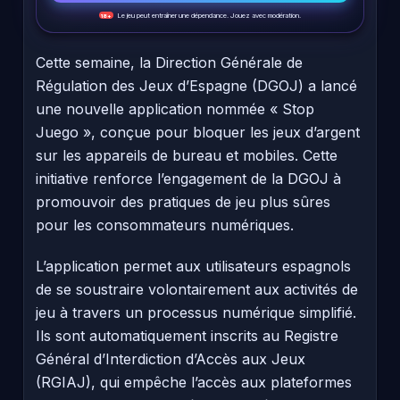
Le jeu peut entraîner une dépendance. Jouez avec modération.
18+
Cette semaine, la Direction Générale de
Régulation des Jeux d’Espagne (DGOJ) a lancé
une nouvelle application nommée « Stop
Juego », conçue pour bloquer les jeux d’argent
sur les appareils de bureau et mobiles. Cette
initiative renforce l’engagement de la DGOJ à
promouvoir des pratiques de jeu plus sûres
pour les consommateurs numériques.
L’application permet aux utilisateurs espagnols
de se soustraire volontairement aux activités de
jeu à travers un processus numérique simplifié.
Ils sont automatiquement inscrits au Registre
Général d’Interdiction d’Accès aux Jeux
(RGIAJ), qui empêche l’accès aux plateformes