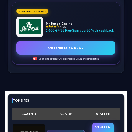
✨ CASINO DU MOIS
Mr Baron Casino
4.5/5
2 000 € + 35 Free Spins ou 50 % de cashback
OBTENIR LE BONUS
→
Le jeu peut entraîner une dépendance. Jouez avec modération.
18+
TOP SITES
CASINO
BONUS
VISITER
VISITER