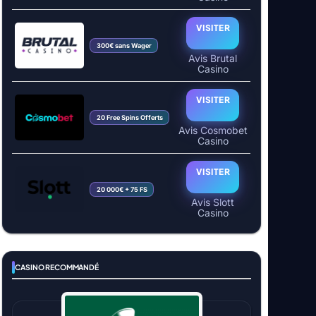
VISITER
300€ sans Wager
Avis Brutal
Casino
VISITER
20 Free Spins Offerts
Avis Cosmobet
Casino
VISITER
20 000€ + 75 FS
Avis Slott
Casino
CASINO RECOMMANDÉ