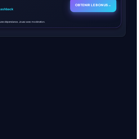
OBTENIR LE BONUS
→
 cashback
r une dépendance. Jouez avec modération.