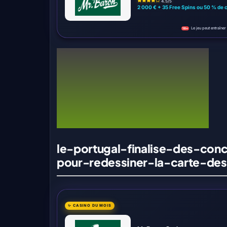
4.5/5
2 000 € + 35 Free Spins ou 50 % de
Le jeu peut entraîne
18+
le-portugal-finalise-des-con
pour-redessiner-la-carte-des
✨ CASINO DU MOIS