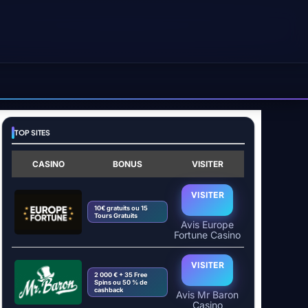
TOP SITES
CASINO
BONUS
VISITER
VISITER
10€ gratuits ou 15
Tours Gratuits
Avis Europe
Fortune Casino
VISITER
2 000 € + 35 Free
Spins ou 50 % de
cashback
Avis Mr Baron
Casino