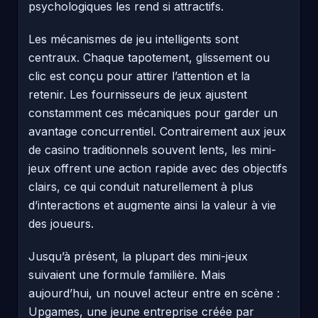
psychologiques les rend si attractifs.
Les mécanismes de jeu intelligents sont
centraux. Chaque tapotement, glissement ou
clic est conçu pour attirer l’attention et la
retenir. Les fournisseurs de jeux ajustent
constamment ces mécaniques pour garder un
avantage concurrentiel. Contrairement aux jeux
de casino traditionnels souvent lents, les mini-
jeux offrent une action rapide avec des objectifs
clairs, ce qui conduit naturellement à plus
d’interactions et augmente ainsi la valeur à vie
des joueurs.
Jusqu’à présent, la plupart des mini-jeux
suivaient une formule familière. Mais
aujourd’hui, un nouvel acteur entre en scène :
Upgames, une jeune entreprise créée par