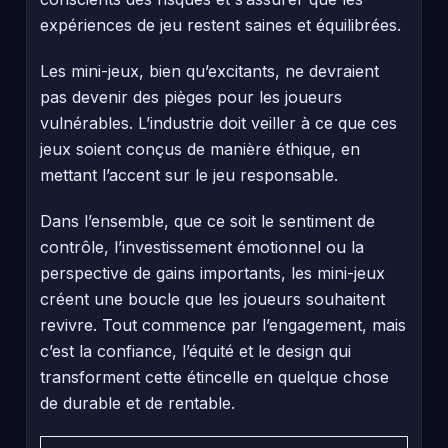
expériences de jeu restent saines et équilibrées.
Les mini-jeux, bien qu’excitants, ne devraient
pas devenir des pièges pour les joueurs
vulnérables. L’industrie doit veiller à ce que ces
jeux soient conçus de manière éthique, en
mettant l’accent sur le jeu responsable.
Dans l’ensemble, que ce soit le sentiment de
contrôle, l’investissement émotionnel ou la
perspective de gains importants, les mini-jeux
créent une boucle que les joueurs souhaitent
revivre. Tout commence par l’engagement, mais
c’est la confiance, l’équité et le design qui
transforment cette étincelle en quelque chose
de durable et de rentable.