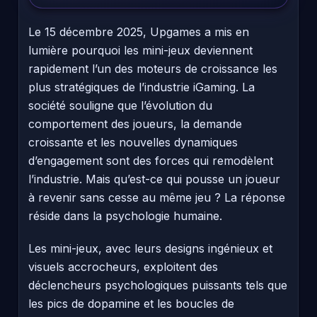
Le 15 décembre 2025, Upgames a mis en
lumière pourquoi les mini-jeux deviennent
rapidement l’un des moteurs de croissance les
plus stratégiques de l’industrie iGaming. La
société souligne que l’évolution du
comportement des joueurs, la demande
croissante et les nouvelles dynamiques
d’engagement sont des forces qui remodèlent
l’industrie. Mais qu’est-ce qui pousse un joueur
à revenir sans cesse au même jeu ? La réponse
réside dans la psychologie humaine.
Les mini-jeux, avec leurs designs ingénieux et
visuels accrocheurs, exploitent des
déclencheurs psychologiques puissants tels que
les pics de dopamine et les boucles de