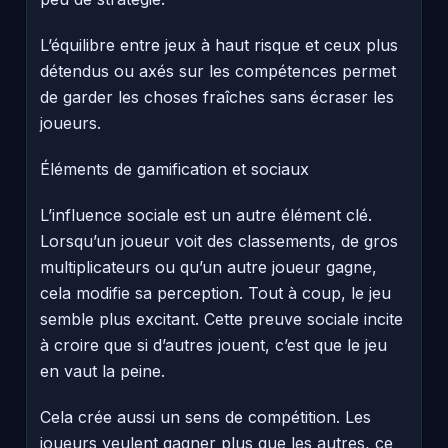
L’équilibre entre jeux à haut risque et ceux plus
détendus ou axés sur les compétences permet
de garder les choses fraîches sans écraser les
joueurs.
Éléments de gamification et sociaux
L’influence sociale est un autre élément clé.
Lorsqu’un joueur voit des classements, de gros
multiplicateurs ou qu’un autre joueur gagne,
cela modifie sa perception. Tout à coup, le jeu
semble plus excitant. Cette preuve sociale incite
à croire que si d’autres jouent, c’est que le jeu
en vaut la peine.
Cela crée aussi un sens de compétition. Les
joueurs veulent gagner plus que les autres, ce