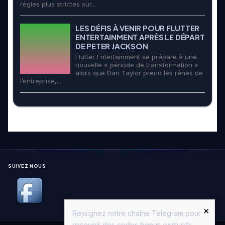
règles plus strictes sur...
LES DÉFIS À VENIR POUR FLUTTER
ENTERTAINMENT APRÈS LE DÉPART
DE PETER JACKSON
Flutter Entertainment se prépare à une
nouvelle « période de transformation »
alors que Dan Taylor prend les rênes de
l’entreprise,...
SUIVEZ NOUS
×
Rejoignez notre chaîne Telegram pour
recevoir des codes bonus exclusifs