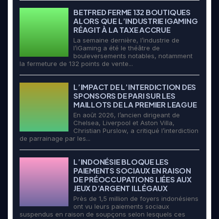
BETFRED FERME 132 BOUTIQUES
ALORS QUE L’INDUSTRIE IGAMING
RÉAGIT À LA TAXE ACCRUE
La semaine dernière, l’industrie de
l’iGaming a été le théâtre de
bouleversements notables, notamment
la fermeture de 132 points de vente...
L’IMPACT DE L’INTERDICTION DES
SPONSORS DE PARI SUR LES
MAILLOTS DE LA PREMIER LEAGUE
En août 2026, l’ancien dirigeant de
Chelsea, Liverpool et Aston Villa,
Christian Purslow, a critiqué l’interdiction
de parrainage par les...
L’INDONÉSIE BLOQUE LES
PAIEMENTS SOCIAUX EN RAISON
DE PRÉOCCUPATIONS LIÉES AUX
JEUX D’ARGENT ILLÉGAUX
Près de 1,5 million de foyers indonésiens
ont vu leurs paiements sociaux
suspendus en raison de soupçons selon lesquels ces