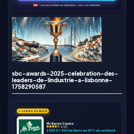
Le jeu peut entraîner une dépendance. Jouez avec modération.
18+
sbc-awards-2025-celebration-des-
leaders-de-lindustrie-a-lisbonne-
1758290587
✨ CASINO DU MOIS
Mr Baron Casino
4.5/5
2 000 € + 35 Free Spins ou 50 % de cashback