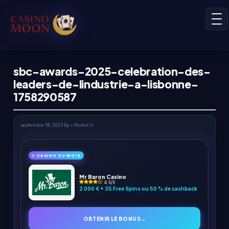
sbc-awards-2025-celebration-des-
leaders-de-lindustrie-a-lisbonne-
1758290587
septembre 19, 2025
By
• Posted in
✨ CASINO DU MOIS
Mr Baron Casino
4.5/5
2 000 € + 35 Free Spins ou 50 % de cashback
OBTENIR LE BONUS
→