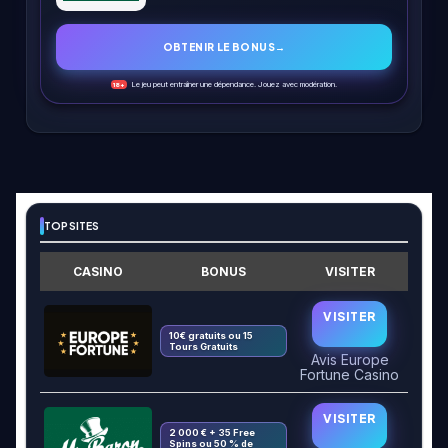
OBTENIR LE BONUS
→
Le jeu peut entraîner une dépendance. Jouez avec modération.
18+
TOP SITES
CASINO
BONUS
VISITER
VISITER
10€ gratuits ou 15
Tours Gratuits
Avis Europe
Fortune Casino
VISITER
2 000 € + 35 Free
Spins ou 50 % de