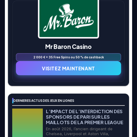
Mr Baron Casino
2 000 € + 35 Free Spins ou 50 % de cashback
VISITEZ MAINTENANT
DERNIERES ACTUS DES JEUX EN LIGNES
L’IMPACT DE L’INTERDICTION DES
SPONSORS DE PARI SUR LES
MAILLOTS DE LA PREMIER LEAGUE
En août 2026, l’ancien dirigeant de
Chelsea, Liverpool et Aston Villa,