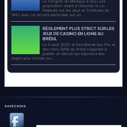
Le Congrès du Mexique a reçu une
proposition visant à réformer la Loi
Fédérale sur les Jeux et Tombolas de
1947, avec un accent particulier sur un...
RÈGLEMENT PLUS STRICT SUR LES
JEUX DE CASINO EN LIGNE AU
BRÉSIL
Le 6 août 2026, la Secrétariat des Prix et
des Paris (SPA) du Brésil s’apprête à
publier un décret qui imposera des
règles plus strictes sur...
SUIVEZ NOUS