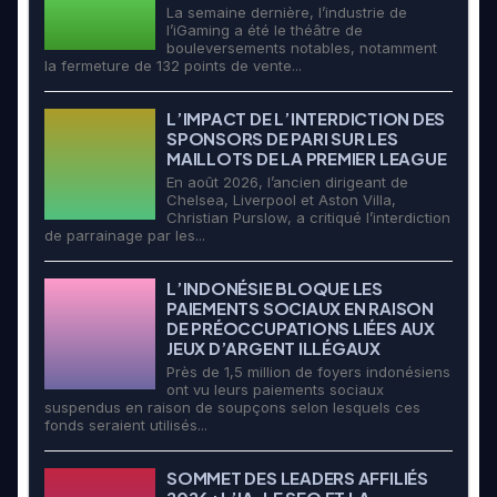
La semaine dernière, l’industrie de
l’iGaming a été le théâtre de
bouleversements notables, notamment
la fermeture de 132 points de vente...
L’IMPACT DE L’INTERDICTION DES
SPONSORS DE PARI SUR LES
MAILLOTS DE LA PREMIER LEAGUE
En août 2026, l’ancien dirigeant de
Chelsea, Liverpool et Aston Villa,
Christian Purslow, a critiqué l’interdiction
de parrainage par les...
L’INDONÉSIE BLOQUE LES
PAIEMENTS SOCIAUX EN RAISON
DE PRÉOCCUPATIONS LIÉES AUX
JEUX D’ARGENT ILLÉGAUX
Près de 1,5 million de foyers indonésiens
ont vu leurs paiements sociaux
suspendus en raison de soupçons selon lesquels ces
fonds seraient utilisés...
SOMMET DES LEADERS AFFILIÉS