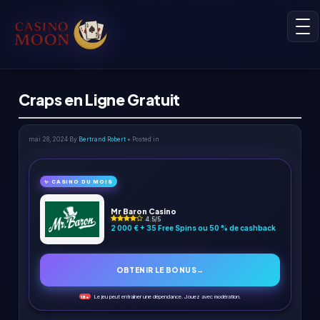
Craps en Ligne Gratuit
mai 28, 2024
By
Bertrand Robert
• Posted in
✨ CASINO DU MOIS
Mr Baron Casino
4.5/5
2 000 € + 35 Free Spins ou 50 % de cashback
OBTENIR LE BONUS
→
Le jeu peut entraîner une dépendance. Jouez avec modération.
18+