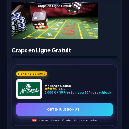
Craps en Ligne Gratuit
✨ CASINO DU MOIS
Mr Baron Casino
4.5/5
2 000 € + 35 Free Spins ou 50 % de cashback
OBTENIR LE BONUS
→
Le jeu peut entraîner une dépendance. Jouez avec modération.
18+